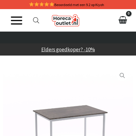
Ga
Beoordeeld met een 9.2 op Kiyoh
naar
de
inhoud
Elders goedkoper? -10%