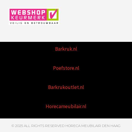
Barkruk.nl
Poefstore.nl
Barkrukoutlet.nl
Horecameubilair.nl
© 2025 ALL RIGHTS RESERVED HORECA MEUBILAIR DEN HAAG