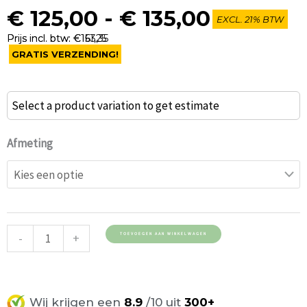
Prijsklas
€
125,00
-
€
135,00
EXCL. 21% BTW
€ 125,00
Prijs incl. btw: €151,25
Prijs incl. btw: €163,35
tot
GRATIS VERZENDING!
€ 135,00
Kantoor
Select a product variation to get estimate
&
Kantine
Afmeting
Tafel
EP75
ML02
aantal
-
+
TOEVOEGEN AAN WINKELWAGEN
Wij krijgen een
8.9
/10 uit
300+