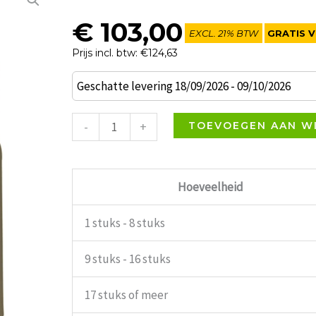
€
103,00
EXCL. 21% BTW
GRATIS V
Prijs incl. btw: €124,63
Lama
Geschatte levering 18/09/2026 - 09/10/2026
terrasstoel
met
-
+
TOEVOEGEN AAN W
armleuning
chocolade
Resol
Hoeveelheid
aantal
1 stuks - 8 stuks
9 stuks - 16 stuks
17 stuks of meer