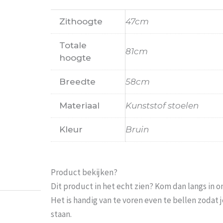
Zithoogte
47cm
Totale
81cm
hoogte
Breedte
58cm
Materiaal
Kunststof stoelen
Kleur
Bruin
Probeer het nog sneller te laten bezorgen Nu 
moeten wachten En pakketdienst DHL moet er 
Eric
-
Zwijndrecht
-
21 januari 202
Product bekijken?
Dit product in het echt zien? Kom dan langs in 
Het is handig van te voren even te bellen zoda
staan.