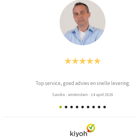
Prima
Weets mieke
-
Turnhout
-
3 maart 2026