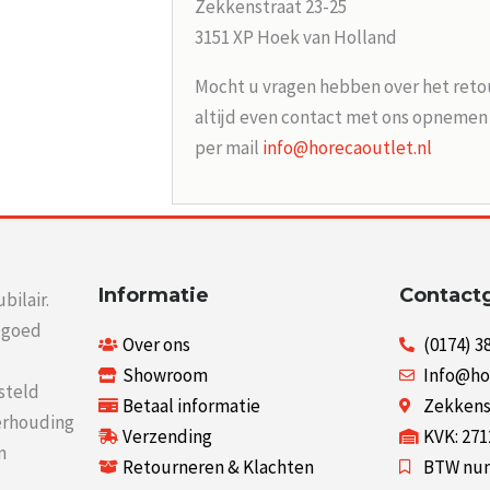
Zekkenstraat 23-25
3151 XP Hoek van Holland
Mocht u vragen hebben over het reto
altijd even contact met ons opneme
per mail
info@horecaoutlet.nl
Informatie
Contact
bilair.
r goed
Over ons
(0174) 3
Showroom
Info@ho
steld
Betaal informatie
Zekkenst
verhouding
Verzending
KVK: 27
n
Retourneren & Klachten
BTW num