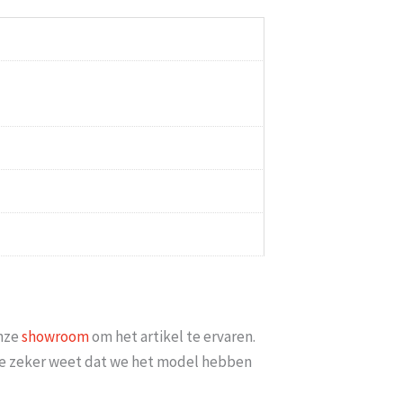
minimaal 2 weken erop
Goed bereikbaar en op mijn vraag of
iets meer met [...]
datum bezorgd kon w
6
Esme
-
Gouda
-
14 
onze
showroom
om het artikel te ervaren.
t je zeker weet dat we het model hebben