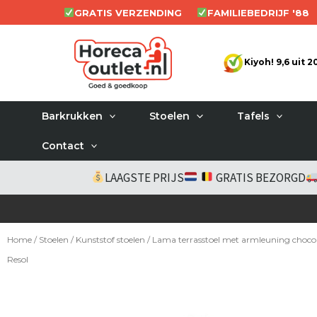
Ga
GRATIS VERZENDING
FAMILIEBEDRIJF '88
naar
de
Kiyoh! 9,6 uit 
inhoud
Barkrukken
Stoelen
Tafels
Contact
LAAGSTE PRIJS
GRATIS BEZORGD
Home
/
Stoelen
/
Kunststof stoelen
/ Lama terrasstoel met armleuning choco
Resol