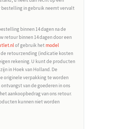
tand, u heeft dan recht op een
 bestelling in gebruik neemt vervalt
bestelling binnen 14 dagen na de
w retour binnen 14 dagen door een
tlet.nl
of gebruik het
model
r de retourzending (indicatie kosten
 eigen rekening. U kunt de producten
zijn in Hoek van Holland. De
de originele verpakking te worden
 ontvangst van de goederen in ons
 het aankoopbedrag van ons retour.
roducten kunnen niet worden