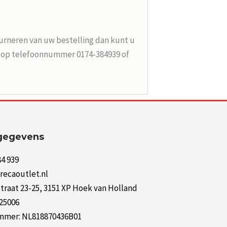
urneren van uw bestelling dan kunt u
n op telefoonnummer 0174-384939 of
gegevens
84 939
recaoutlet.nl
raat 23-25, 3151 XP Hoek van Holland
125006
mer: NL818870436B01