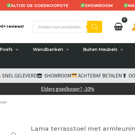
ALTIJD DE GOEDKOOPSTE
SHOWROOM
MA
Producten
200+ reviews!
zoeken
Poefs
Wandbanken
Buiten Meubels
SNEL GELEVERD
SHOWROOM
ACHTERAF BETALEN
OO
Elders goedkoper? -10%
lade
Lama terrasstoel met armleunin