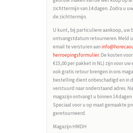
gebruik maken van de wet koop op afs
zichttermijn van 14 dagen. Zodra u uw
de zichttermijn.
U kunt, bij particuliere aankoop, uw 
ontvangstdatum retourneren. Meld u
email te versturen aan
info@horecaou
herroepingsformulier
. De kosten voo
€15,00 per pakket in NL) zijn voor uw
ook gratis retour brengen in ons maga
bestelling dient onbeschadigd en in 
verstuurd naar onderstaand adres. Na
magazijn ontvangt u binnen 14 dagen
Speciaal voor u op maat gemaakte p
geretourneerd.
Magazijn HMDH