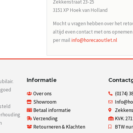
Zekkenstraat 23-25
3151 XP Hoek van Holland
Mocht u vragen hebben over het reto
altijd even contact met ons opneme
per mail
info@horecaoutlet.nl
Informatie
Contact
bilair.
r goed
Over ons
(0174) 3
Showroom
Info@ho
steld
Betaal informatie
Zekkenst
verhouding
Verzending
KVK: 27
n
Retourneren & Klachten
BTW num