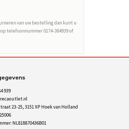
urneren van uw bestelling dan kunt u
n op telefoonnummer 0174-384939 of
gegevens
84 939
recaoutlet.nl
raat 23-25, 3151 XP Hoek van Holland
125006
mer: NL818870436B01