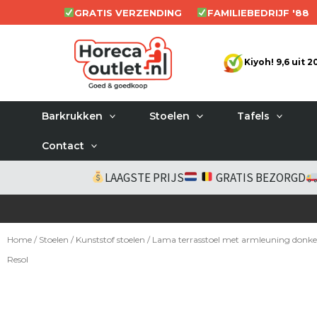
Ga
GRATIS VERZENDING
FAMILIEBEDRIJF '88
naar
de
Kiyoh! 9,6 uit 
inhoud
Barkrukken
Stoelen
Tafels
Contact
LAAGSTE PRIJS
GRATIS BEZORGD
Home
/
Stoelen
/
Kunststof stoelen
/ Lama terrasstoel met armleuning donker
Resol