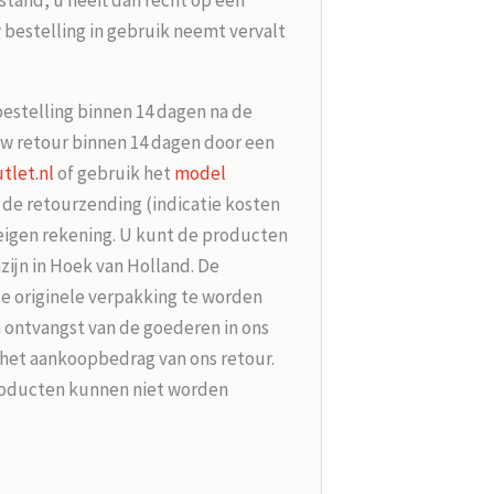
tand, u heeft dan recht op een
 bestelling in gebruik neemt vervalt
bestelling binnen 14 dagen na de
w retour binnen 14 dagen door een
tlet.nl
of gebruik het
model
r de retourzending (indicatie kosten
 eigen rekening. U kunt de producten
zijn in Hoek van Holland. De
de originele verpakking te worden
 ontvangst van de goederen in ons
 het aankoopbedrag van ons retour.
roducten kunnen niet worden