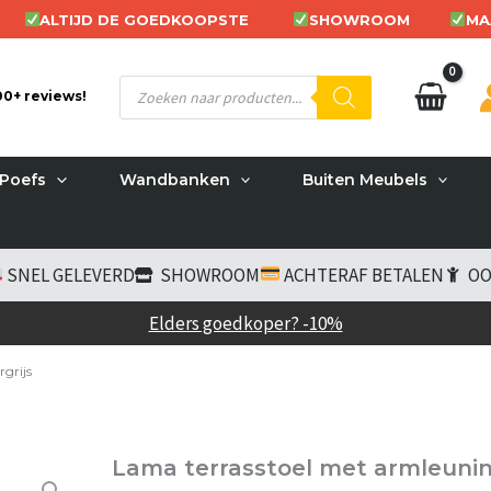
ALTIJD DE GOEDKOOPSTE
SHOWROOM
MA
Producten
200+ reviews!
zoeken
Poefs
Wandbanken
Buiten Meubels
SNEL GELEVERD
SHOWROOM
ACHTERAF BETALEN
OO
Elders goedkoper? -10%
grijs
Lama terrasstoel met armleunin