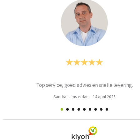
Prima
Weets mieke
-
Turnhout
-
3 maart 2026