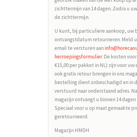
gebruik maken van de wet koop op afs
zichttermijn van 14 dagen. Zodra u uw
de zichttermijn.
U kunt, bij particuliere aankoop, uw 
ontvangstdatum retourneren. Meld u
email te versturen aan
info@horecaou
herroepingsformulier
. De kosten voo
€15,00 per pakket in NL) zijn voor uw
ook gratis retour brengen in ons maga
bestelling dient onbeschadigd en in 
verstuurd naar onderstaand adres. Na
magazijn ontvangt u binnen 14 dagen
Speciaal voor u op maat gemaakte p
geretourneerd.
Magazijn HMDH