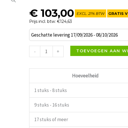
€
103,00
EXCL. 21% BTW
GRATIS V
Prijs incl. btw: €124,63
Lama
Geschatte levering 17/09/2026 - 08/10/2026
terrasstoel
met
-
+
TOEVOEGEN AAN W
armleuning
donkergrijs
Resol
Hoeveelheid
aantal
1 stuks - 8 stuks
9 stuks - 16 stuks
17 stuks of meer