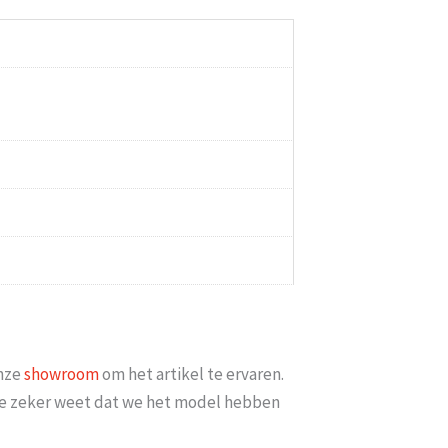
n Nu minimaal 2 weken erop
Goed bereikbaar en op mijn vr
t er iets meer met [...]
datum bezorgd 
ari 2026
Esme
-
Goud
onze
showroom
om het artikel te ervaren.
t je zeker weet dat we het model hebben