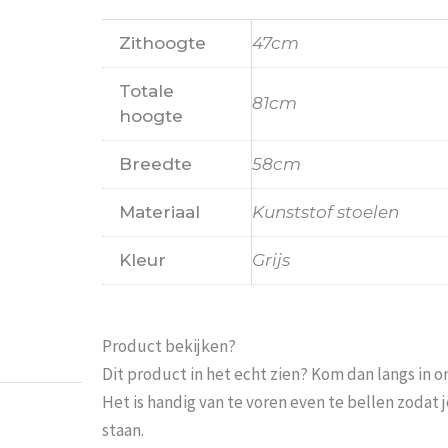
Zithoogte
47cm
Totale
81cm
hoogte
Breedte
58cm
Materiaal
Kunststof stoelen
Kleur
Grijs
Probeer het nog sneller te laten bezorge
moeten wachten En pakketdienst DHL moe
Eric
-
Zwijndrecht
-
21 janu
Product bekijken?
Dit product in het echt zien? Kom dan langs in 
Het is handig van te voren even te bellen zoda
staan.