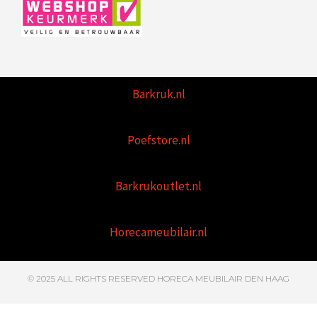
Barkruk.nl
Poefstore.nl
Barkrukoutlet.nl
Horecameubilair.nl
© 2025 ALL RIGHTS RESERVED HORECA MEUBILAIR DEN HAAG