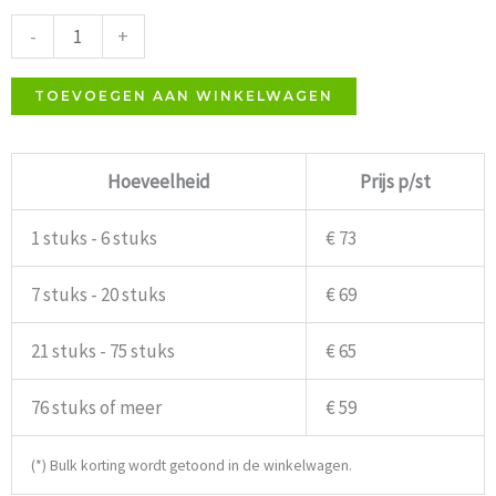
Rood
-
+
Kunstleder
aantal
TOEVOEGEN AAN WINKELWAGEN
Hoeveelheid
Prijs p/st
1 stuks - 6 stuks
€ 73
7 stuks - 20 stuks
€ 69
21 stuks - 75 stuks
€ 65
76 stuks of meer
€ 59
(*) Bulk korting wordt getoond in de winkelwagen.