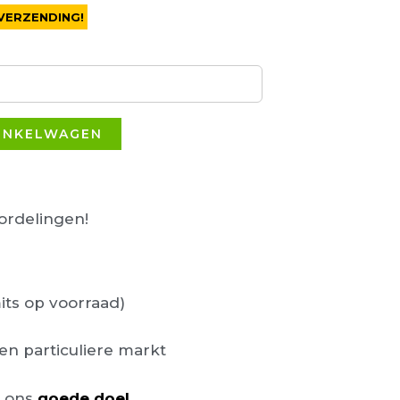
VERZENDING!
INKELWAGEN
rdelingen!
its op voorraad)
en particuliere markt
n ons
goede doel