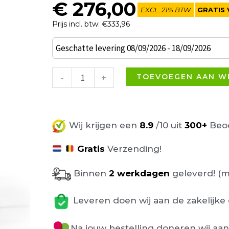
€
276,00
EXCL. 21% BTW
GRATIS 
Prijs incl. btw: €333,96
Set
Geschatte levering 08/09/2026 - 18/09/2026
van
4
-
+
TOEVOEGEN AAN W
Lovely
armstoel
lichtgroen
Wij krijgen een
8.9
/10 uit
300+
Beoo
aantal
Gratis
Verzending!
Binnen
2 werkdagen
geleverd! (m
Leveren doen wij aan de zakelijke 
Na jouw bestelling doneren wij aa