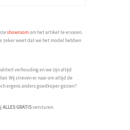
Probeer het nog sneller te laten b
moeten wachten En pakketdienst D
026
Eric
-
Zwijndrecht
-
onze
showroom
om het artikel te ervaren.
t je zeker weet dat we het model hebben
liteit verhouding en we zijn altijd
ir. Wij streven er naar om altijd de
toch ergens anders goedkoper gezien?
ij
ALLES
GRATIS
versturen.