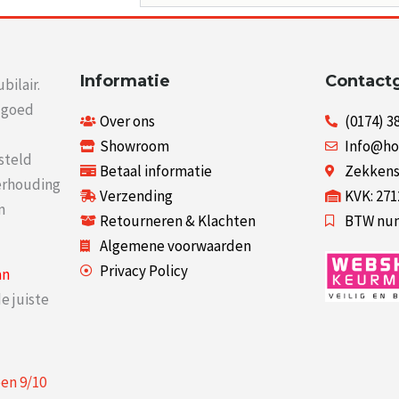
Informatie
Contact
bilair.
r goed
Over ons
(0174) 3
Showroom
Info@ho
steld
Betaal informatie
Zekkenst
verhouding
Verzending
KVK: 27
n
Retourneren & Klachten
BTW num
Algemene voorwaarden
Privacy Policy
an
e juiste
een
9
/
10