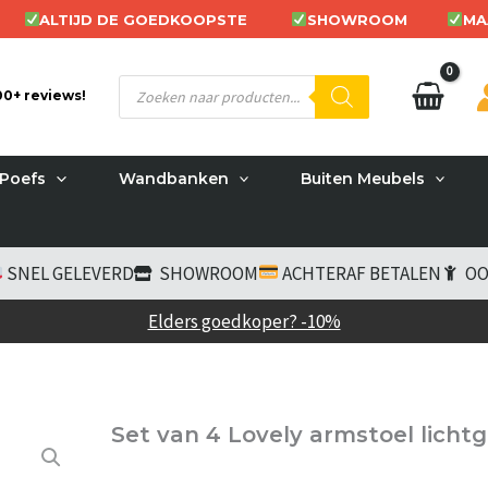
ALTIJD DE GOEDKOOPSTE
SHOWROOM
MA
Producten
200+ reviews!
zoeken
Poefs
Wandbanken
Buiten Meubels
SNEL GELEVERD
SHOWROOM
ACHTERAF BETALEN
OO
Elders goedkoper? -10%
Set van 4 Lovely armstoel licht