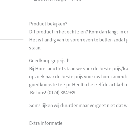
Prima
Weets mieke
-
Turnhout
-
3 maart 2
Product bekijken?
Dit product in het echt zien? Kom dan langs in 
Het is handig van te voren even te bellen zoda
staan.
Goedkoop geprijsd!
Bij Horecaoutlet staan we voor de beste prijs/kwa
opzoek naar de beste prijs voor uw horecameubila
goedkoopste te zijn. Heeft u hetzelfde artikel 
Bel ons! (0174) 384 939
Soms lijken wij duurder maar vergeet niet dat w
Extra Informatie