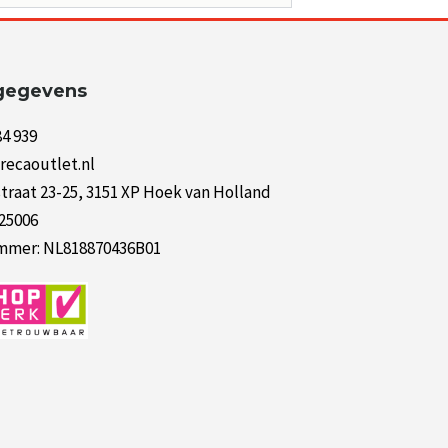
gegevens
84 939
recaoutlet.nl
raat 23-25, 3151 XP Hoek van Holland
125006
mer: NL818870436B01