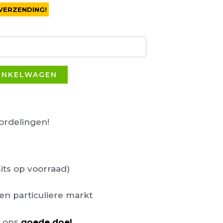
VERZENDING!
INKELWAGEN
rdelingen!
its op voorraad)
en particuliere markt
n ons
goede doel