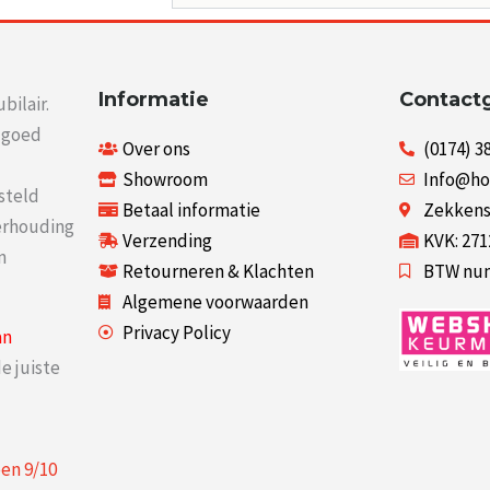
Informatie
Contact
bilair.
r goed
Over ons
(0174) 3
Showroom
Info@ho
steld
Betaal informatie
Zekkenst
verhouding
Verzending
KVK: 27
n
Retourneren & Klachten
BTW num
Algemene voorwaarden
Privacy Policy
an
e juiste
een
9
/
10