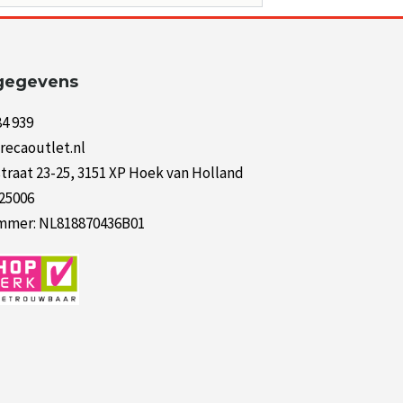
gegevens
84 939
recaoutlet.nl
raat 23-25, 3151 XP Hoek van Holland
125006
mer: NL818870436B01