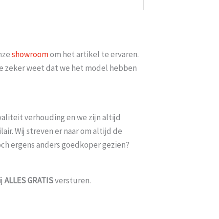
minimaal 2 weken erop
Goed bereikbaar en op mijn vraag of
iets meer met [...]
datum bezorgd kon w
6
Esme
-
Gouda
-
14 
onze
showroom
om het artikel te ervaren.
t je zeker weet dat we het model hebben
liteit verhouding en we zijn altijd
ir. Wij streven er naar om altijd de
toch ergens anders goedkoper gezien?
ij
ALLES
GRATIS
versturen.