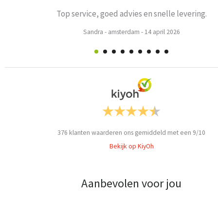
Prima
Weets mieke
-
Turnhout
-
3 maart 2026
376
klanten waarderen ons gemiddeld met een
9
/
10
Bekijk op KiyOh
Aanbevolen voor jou