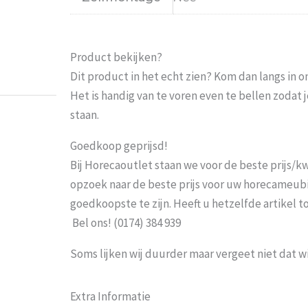
Probeer het nog sneller te laten bezorgen Nu 
moeten wachten En pakketdienst DHL moet er 
Product bekijken?
Eric
-
Zwijndrecht
-
21 januari 202
Dit product in het echt zien? Kom dan langs in 
Het is handig van te voren even te bellen zoda
staan.
Goedkoop geprijsd!
Bij Horecaoutlet staan we voor de beste prijs/kwa
opzoek naar de beste prijs voor uw horecameubila
goedkoopste te zijn. Heeft u hetzelfde artikel 
Bel ons! (0174) 384 939
Soms lijken wij duurder maar vergeet niet dat w
Extra Informatie