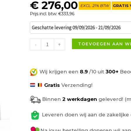
€
276,00
EXCL. 21% BTW
GRATIS 
Prijs incl. btw: €333,96
Set
Geschatte levering 09/09/2026 - 21/09/2026
van
4
-
+
TOEVOEGEN AAN W
Lovely
armstoel
wit
Wij krijgen een
8.9
/10 uit
300+
Beoo
aantal
Gratis
Verzending!
Binnen
2 werkdagen
geleverd! (m
Leveren doen wij aan de zakelijke 
Na jouw bestelling doneren wij aa