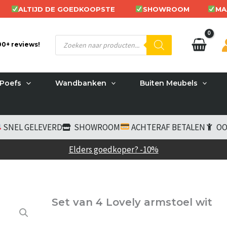
ALTIJD DE GOEDKOOPSTE
SHOWROOM
MA
Producten
200+ reviews!
zoeken
Poefs
Wandbanken
Buiten Meubels
SNEL GELEVERD
SHOWROOM
ACHTERAF BETALEN
OO
Elders goedkoper? -10%
Set van 4 Lovely armstoel wit