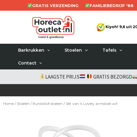
Ga
GRATIS VERZENDING
FAMILIEBEDRIJF '88
naar
de
Kiyoh! 9,6 uit 
inhoud
Barkrukken
Stoelen
Tafels
Contact
LAAGSTE PRIJS
GRATIS BEZORGD
Home
/
Stoelen
/
Kunststof stoelen
/ Set van 4 Lovely armstoel wit