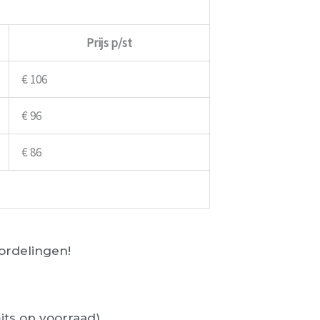
Prijs p/st
€ 106
€ 96
€ 86
rdelingen!
its op voorraad)