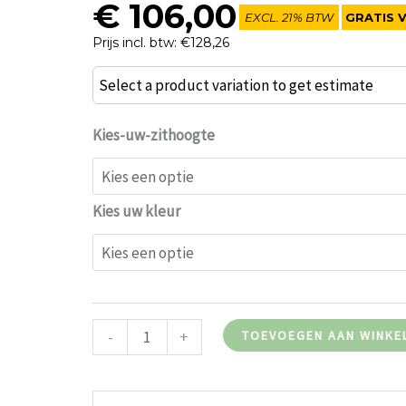
€
106,00
EXCL. 21% BTW
GRATIS 
Prijs incl. btw: €128,26
Marcin
Select a product variation to get estimate
barkruk
wit
Kies-uw-zithoogte
aantal
Kies uw kleur
-
+
TOEVOEGEN AAN WINKE