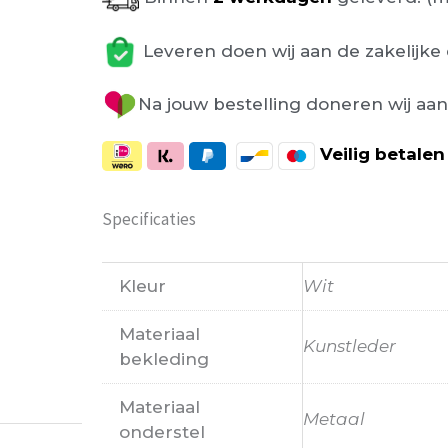
Leveren doen wij aan de zakelijke 
Na jouw bestelling doneren wij aa
Veilig
betalen
Specificaties
Kleur
Wit
Probeer het nog sneller te laten bezorgen Nu 
Materiaal
moeten wachten En pakketdienst DHL moet er 
Kunstleder
bekleding
Eric
-
Zwijndrecht
-
21 januari 202
Materiaal
Metaal
onderstel