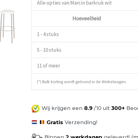
Alle opties van Marcin barkruk wit
Hoeveelheid
1 - 4 stuks
5 - 10 stuks
11 of meer
(*) Bulk korting wordt getoond in de Winkelwagen.
Wij krijgen een
8.9
/10 uit
300+
Beoo
Gratis
Verzending!
Binnen
2 werkdagen
geleverd! (m