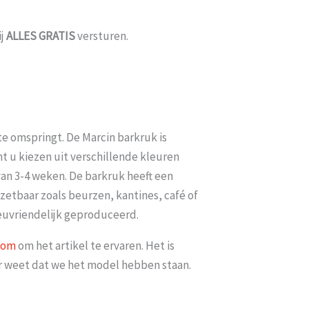
ij
ALLES
GRATIS
versturen.
te omspringt. De Marcin barkruk is
t u kiezen uit verschillende kleuren
van 3-4 weken. De barkruk heeft een
zetbaar zoals beurzen, kantines, café of
euvriendelijk geproduceerd.
oom
om het artikel te ervaren. Het is
er weet dat we het model hebben staan.