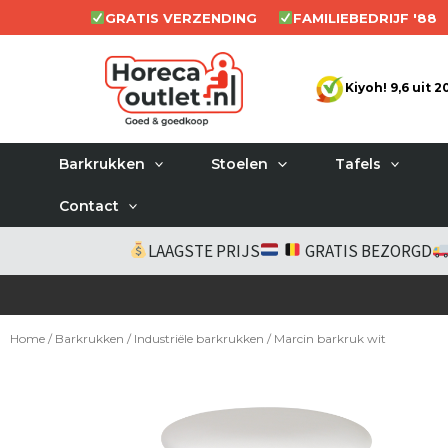
Ga
GRATIS VERZENDING
FAMILIEBEDRIJF '88
naar
de
Kiyoh! 9,6 uit 
inhoud
Barkrukken
Stoelen
Tafels
Contact
LAAGSTE PRIJS
GRATIS BEZORGD
Home
/
Barkrukken
/
Industriële barkrukken
/ Marcin barkruk wit