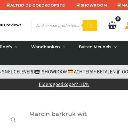
ALTIJD DE GOEDKOOPSTE
SHOWROOM
MA
Producten
200+ reviews!
zoeken
Poefs
Wandbanken
Buiten Meubels
SNEL GELEVERD
SHOWROOM
ACHTERAF BETALEN
OO
Elders goedkoper? -10%
Marcin barkruk wit