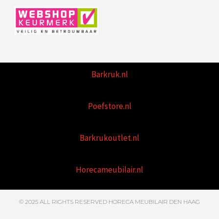
Barkruk.nl
Poefstore.nl
Barkrukoutlet.nl
Horecameubilair.nl
© 2025 ALL RIGHTS RESERVED HORECA MEUBILAIR DEN HAAG