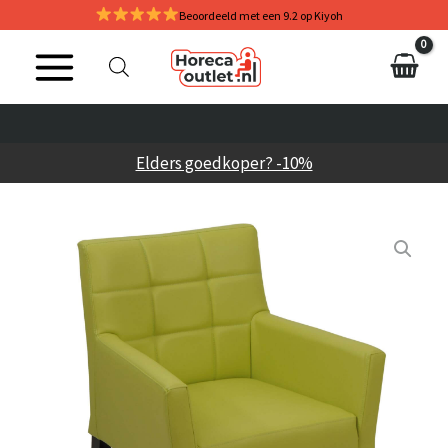
Ga
Beoordeeld met een 9.2 op Kiyoh
naar
de
inhoud
Elders goedkoper? -10%