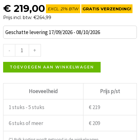
€
219,00
EXCL. 21% BTW
GRATIS VERZENDING!
Prijs incl. btw: €264,99
Matiz
Geschatte levering 17/09/2026 - 08/10/2026
Armstoel
Groen
-
+
Kunstleder
aantal
TOEVOEGEN AAN WINKELWAGEN
Hoeveelheid
Prijs p/st
1 stuks - 5 stuks
€ 219
6 stuks of meer
€ 209
(*) Bulk korting wordt getoond in de winkelwagen.