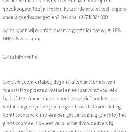
uw horecameubilair. Wij streven er naar om altijd de
goedkoopste te zijn. Heeft u hetzelfde artikel toch ergens
anders goedkoper gezien? Bel ons! (0174) 384 939
Soms lijken wij duurder maar vergeet niet dat wij
ALLES
GRATIS
versturen.
Extra Informatie
Exclusief, comfortabel, degelijk allemaal termen van
toepassing op deze armstoel en een aanwinst voor elk
bedrijf. Het frame is uitgevoerd in massief beuken. De
verbindingen zijn verlijmd en geschroefd. De verbinding
komt tot stand d.m.v. een pen gat verbinding (zie foto) het
grote voordeel t.o.v. een verbinding d.m.v. deuvels is;
minder onderdelen en een groter te verlijmen oppervlakte