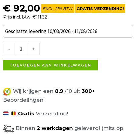
€
92,00
EXCL. 21% BTW
GRATIS VERZENDING!
Prijs incl. btw: €111,32
Maxx
Geschatte levering 10/08/2026 - 11/08/2026
Barkruk
Taupe
-
+
aantal
TOEVOEGEN AAN WINKELWAGEN
Wij krijgen een
8.9
/10 uit
300+
Beoordelingen!
Gratis
Verzending!
Binnen
2 werkdagen
geleverd! (mits op