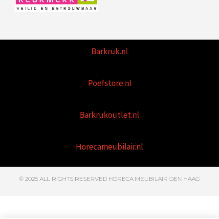
Barkruk.nl
Poefstore.nl
Barkrukoutlet.nl
Horecameubilair.nl
© 2025 ALL RIGHTS RESERVED HORECA MEUBILAIR DEN HAAG