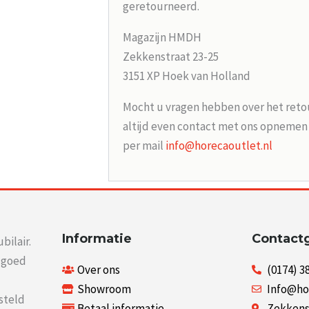
geretourneerd.
Magazijn HMDH
Zekkenstraat 23-25
3151 XP Hoek van Holland
Mocht u vragen hebben over het reto
altijd even contact met ons opneme
per mail
info@horecaoutlet.nl
Informatie
Contact
bilair.
r goed
Over ons
(0174) 3
Showroom
Info@ho
steld
Betaal informatie
Zekkenst