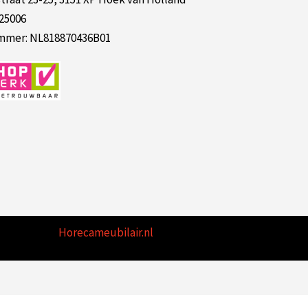
125006
mer: NL818870436B01
Horecameubilair.nl