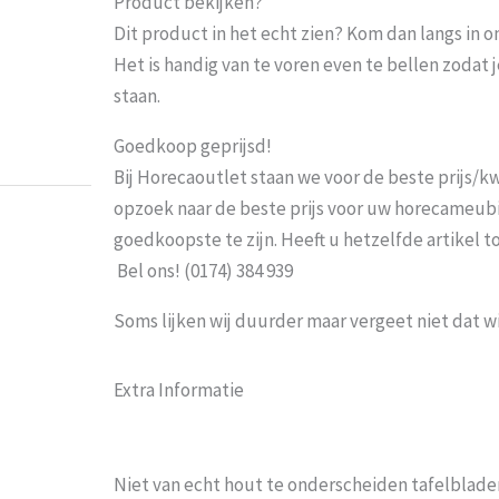
Product bekijken?
Dit product in het echt zien? Kom dan langs in 
Probeer het nog sneller te laten bezorgen Nu 
Het is handig van te voren even te bellen zoda
moeten wachten En pakketdienst DHL moet er 
staan.
Eric
-
Zwijndrecht
-
21 januari 202
Goedkoop geprijsd!
Bij Horecaoutlet staan we voor de beste prijs/kwa
opzoek naar de beste prijs voor uw horecameubila
goedkoopste te zijn. Heeft u hetzelfde artikel 
Bel ons! (0174) 384 939
Soms lijken wij duurder maar vergeet niet dat w
Extra Informatie
Niet van echt hout te onderscheiden tafelbladen