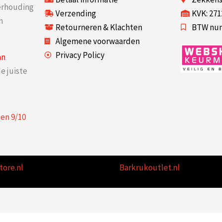
verhouding
Verzending
KVK: 27
n
Retourneren & Klachten
BTW num
Algemene voorwaarden
Privacy Policy
an
e juiste
een
9
/
10
tore.nl
Barkrukoutlet.nl