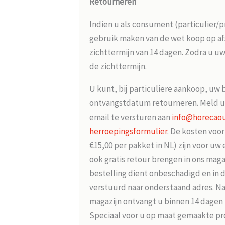
Retourneren
Indien u als consument (particulier/p
gebruik maken van de wet koop op afs
zichttermijn van 14 dagen. Zodra u uw
de zichttermijn.
U kunt, bij particuliere aankoop, uw 
ontvangstdatum retourneren. Meld u
email te versturen aan
info@horecaou
herroepingsformulier
. De kosten voo
€15,00 per pakket in NL) zijn voor uw
ook gratis retour brengen in ons maga
bestelling dient onbeschadigd en in 
verstuurd naar onderstaand adres. Na
magazijn ontvangt u binnen 14 dagen
Speciaal voor u op maat gemaakte p