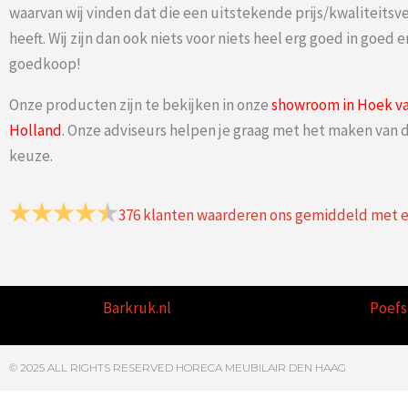
waarvan wij vinden dat die een uitstekende prijs/kwaliteits
heeft. Wij zijn dan ook niets voor niets heel erg goed in goed e
goedkoop!
Onze producten zijn te bekijken in onze
showroom in Hoek v
Holland
. Onze adviseurs helpen je graag met het maken van d
keuze.
376
klanten waarderen ons gemiddeld met 
Barkruk.nl
Poefs
© 2025 ALL RIGHTS RESERVED HORECA MEUBILAIR DEN HAAG