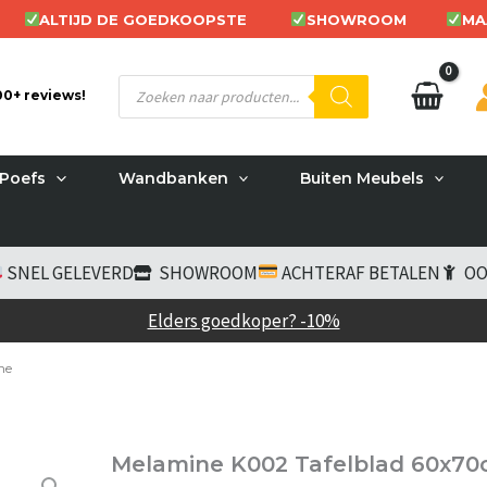
ALTIJD DE GOEDKOOPSTE
SHOWROOM
MA
Producten
200+ reviews!
zoeken
Poefs
Wandbanken
Buiten Meubels
SNEL GELEVERD
SHOWROOM
ACHTERAF BETALEN
OO
Elders goedkoper? -10%
ne
Melamine K002 Tafelblad 60x7