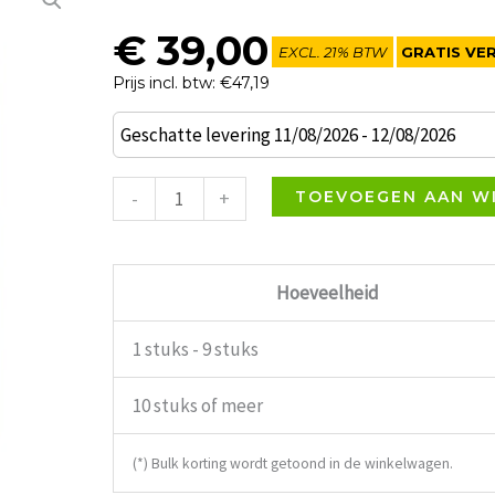
€
39,00
EXCL. 21% BTW
GRATIS VE
Prijs incl. btw: €47,19
Melamine
Geschatte levering 11/08/2026 - 12/08/2026
K002
Tafelblad
-
+
TOEVOEGEN AAN W
60x70cm
aantal
Hoeveelheid
1 stuks - 9 stuks
10 stuks of meer
(*) Bulk korting wordt getoond in de winkelwagen.