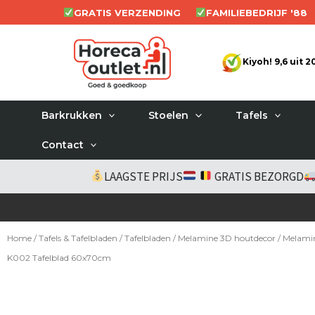
Ga
GRATIS VERZENDING
FAMILIEBEDRIJF '88
naar
de
Kiyoh! 9,6 uit 
inhoud
Barkrukken
Stoelen
Tafels
Contact
LAAGSTE PRIJS
GRATIS BEZORGD
Home
/
Tafels & Tafelbladen
/
Tafelbladen
/
Melamine 3D houtdecor
/ Melami
K002 Tafelblad 60x70cm