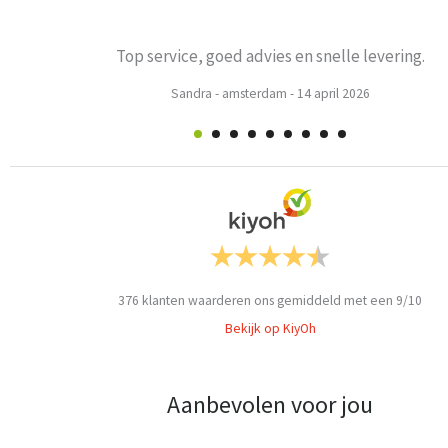
Prima
Weets mieke
-
Turnhout
-
3 maart 2026
376
klanten waarderen ons gemiddeld met een
9
/
10
Bekijk op KiyOh
Aanbevolen voor jou