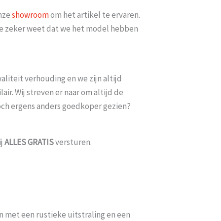
onze
showroom
om het artikel te ervaren.
minimaal 2 weken erop
Goed bereikbaar en op mijn vraag of
t je zeker weet dat we het model hebben
iets meer met [...]
datum bezorgd kon w
6
Esme
-
Gouda
-
14 
liteit verhouding en we zijn altijd
ir. Wij streven er naar om altijd de
toch ergens anders goedkoper gezien?
ij
ALLES
GRATIS
versturen.
 met een rustieke uitstraling en een