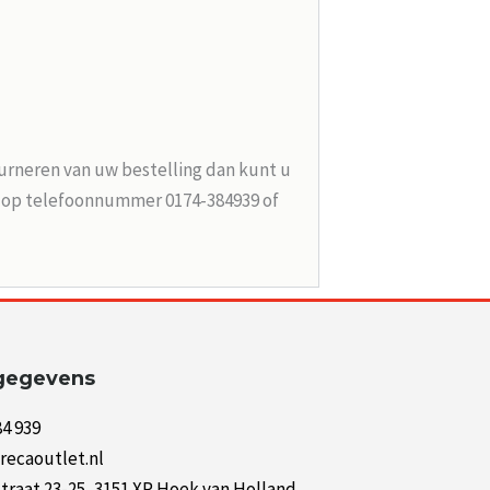
urneren van uw bestelling dan kunt u
n op telefoonnummer 0174-384939 of
gegevens
84 939
recaoutlet.nl
raat 23-25, 3151 XP Hoek van Holland