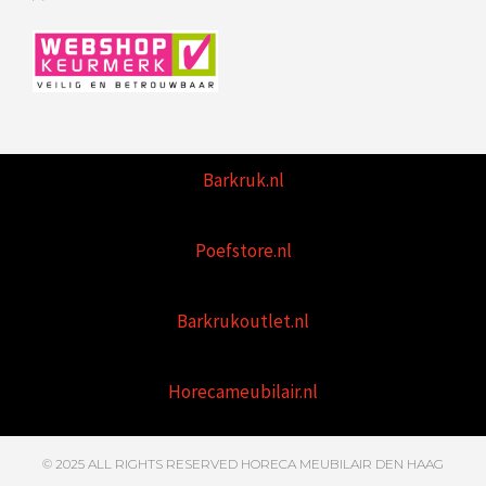
Barkruk.nl
Poefstore.nl
Barkrukoutlet.nl
Horecameubilair.nl
© 2025 ALL RIGHTS RESERVED HORECA MEUBILAIR DEN HAAG