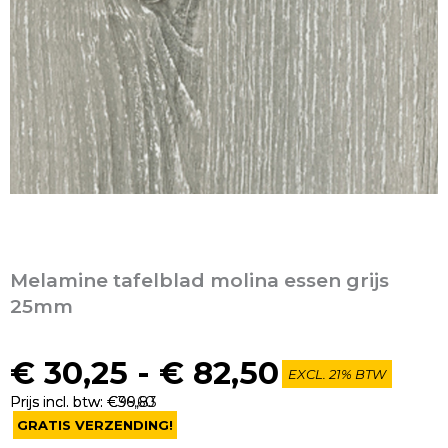
Melamine tafelblad molina essen grijs
25mm
Prijsklasse
€
30,25
-
€
82,50
EXCL. 21% BTW
€ 30,25
Prijs incl. btw: €36,60
Prijs incl. btw: €99,83
tot
GRATIS VERZENDING!