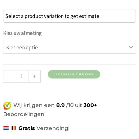
€ 82,50
Melamine
Select a product variation to get estimate
tafelblad
molina
Kies uw afmeting
essen
grijs
25mm
aantal
-
+
TOEVOEGEN AAN WINKELWAGEN
Wij krijgen een
8.9
/10 uit
300+
Beoordelingen!
Gratis
Verzending!