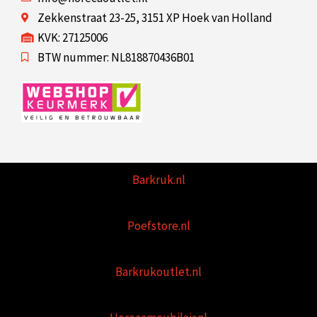
Zekkenstraat 23-25, 3151 XP Hoek van Holland
KVK: 27125006
BTW nummer: NL818870436B01
Barkruk.nl
Poefstore.nl
Barkrukoutlet.nl