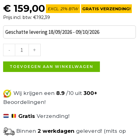
€
159,00
EXCL. 21% BTW
GRATIS VERZENDING!
Prijs incl. btw: €192,39
Parede
Geschatte levering 18/09/2026 - 09/10/2026
stoel
groen
-
+
velours
aantal
TOEVOEGEN AAN WINKELWAGEN
Wij krijgen een
8.9
/10 uit
300+
Beoordelingen!
Gratis
Verzending!
Binnen
2 werkdagen
geleverd! (mits op