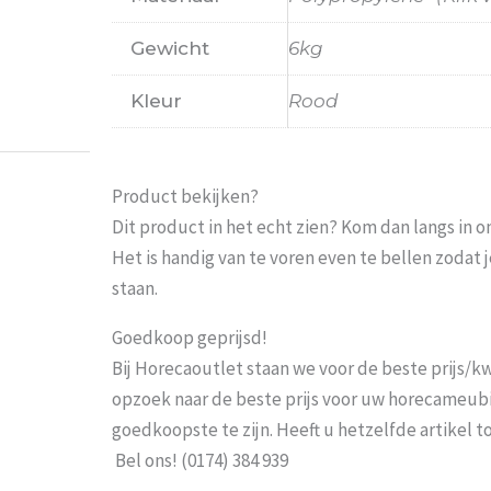
Prima
Pro
Gewicht
6kg
mo
Weets mieke
-
Turnhout
-
3 maart 2026
Kleur
Rood
Product bekijken?
Dit product in het echt zien? Kom dan langs in 
Het is handig van te voren even te bellen zoda
staan.
Goedkoop geprijsd!
Bij Horecaoutlet staan we voor de beste prijs/kwa
opzoek naar de beste prijs voor uw horecameubila
goedkoopste te zijn. Heeft u hetzelfde artikel 
Bel ons! (0174) 384 939