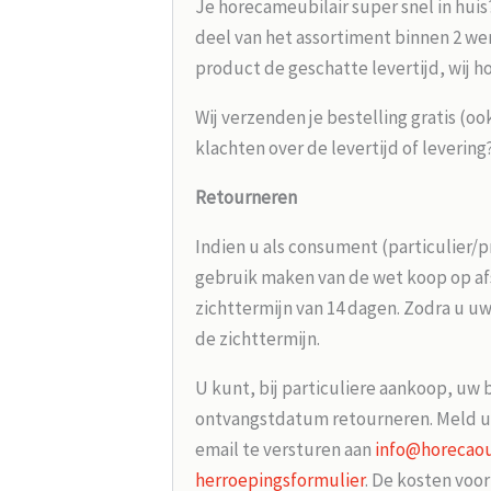
Je horecameubilair super snel in huis
deel van het assortiment binnen 2 wer
product de geschatte levertijd, wij h
Wij verzenden je bestelling gratis (oo
klachten over de levertijd of leverin
Retourneren
Indien u als consument (particulier/p
gebruik maken van de wet koop op afs
zichttermijn van 14 dagen. Zodra u uw
de zichttermijn.
U kunt, bij particuliere aankoop, uw 
ontvangstdatum retourneren. Meld u
email te versturen aan
info@horecaou
herroepingsformulier
. De kosten voo