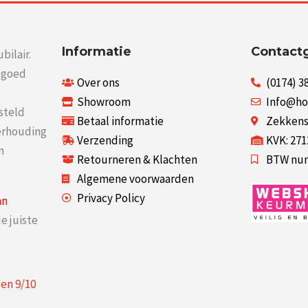
Informatie
Contact
bilair.
r goed
Over ons
(0174) 3
Showroom
Info@ho
steld
Betaal informatie
Zekkenst
verhouding
Verzending
KVK: 27
n
Retourneren & Klachten
BTW num
Algemene voorwaarden
Privacy Policy
an
e juiste
een
9
/
10