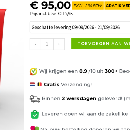
€
95,00
EXCL. 21% BTW
GRATIS VE
Prijs incl. btw: €114,95
Pedrera
Geschatte levering 09/09/2026 - 21/09/2026
Vondom
Terrasstoel
-
+
TOEVOEGEN AAN W
Rood
aantal
Wij krijgen een
8.9
/10 uit
300+
Beoo
Gratis
Verzending!
Binnen
2 werkdagen
geleverd! (m
Leveren doen wij aan de zakelijke 
Na jouw bestelling doneren wij aa