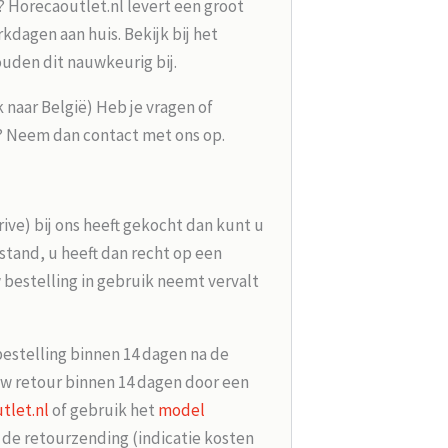
? Horecaoutlet.nl levert een groot
kdagen aan huis. Bekijk bij het
ouden dit nauwkeurig bij.
k naar België) Heb je vragen of
g? Neem dan contact met ons op.
rive) bij ons heeft gekocht dan kunt u
tand, u heeft dan recht op een
 bestelling in gebruik neemt vervalt
bestelling binnen 14 dagen na de
w retour binnen 14 dagen door een
tlet.nl
of gebruik het
model
r de retourzending (indicatie kosten