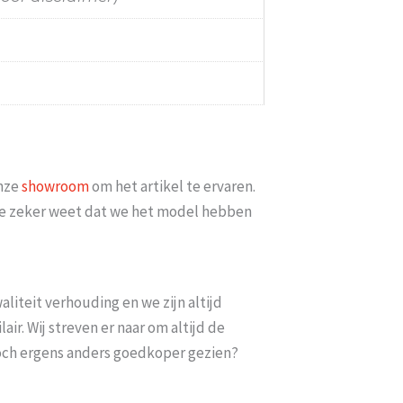
beer het nog sneller te laten bezorgen Nu minimaal 2 weken e
eten wachten En pakketdienst DHL moet er iets meer met [...
Eric
-
Zwijndrecht
-
21 januari 2026
onze
showroom
om het artikel te ervaren.
t je zeker weet dat we het model hebben
liteit verhouding en we zijn altijd
ir. Wij streven er naar om altijd de
toch ergens anders goedkoper gezien?