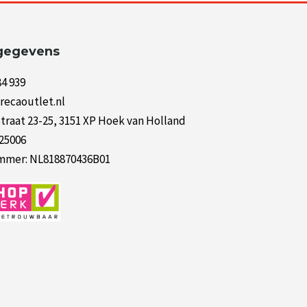
gegevens
84 939
recaoutlet.nl
raat 23-25, 3151 XP Hoek van Holland
125006
mer: NL818870436B01