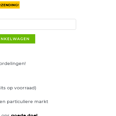
RZENDING!
INKELWAGEN
rdelingen!
its op voorraad)
en particuliere markt
n ons
goede doel