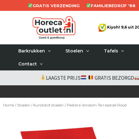
Ga
GRATIS VERZENDING
FAMILIEBEDRIJF '88
naar
de
Kiyoh! 9,6 uit 
inhoud
Barkrukken
Stoelen
Tafels
Contact
LAAGSTE PRIJS
GRATIS BEZORGD
Home
/
Stoelen
/
Kunststof stoelen
/ Pedrera Vondom Terrasstoel Rood