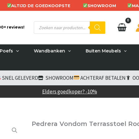
ALTIJD DE GOEDKOOPSTE
SHOWROOM
MA
Producten
200+ reviews!
zoeken
Poefs
Wandbanken
Buiten Meubels
SNEL GELEVERD
SHOWROOM
ACHTERAF BETALEN
OO
Elders goedkoper? -10%
Pedrera Vondom Terrasstoel Ro