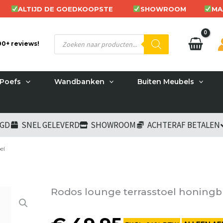
ALTIJD DE GOEDKOOPSTE
SHOWROOM
MA
Producten
200+ reviews!
zoeken
Poefs
Wandbanken
Buiten Meubels
RGD
SNEL GELEVERD
SHOWROOM
ACHTERAF BETALEN
el
Rodos lounge terrasstoel honingbr