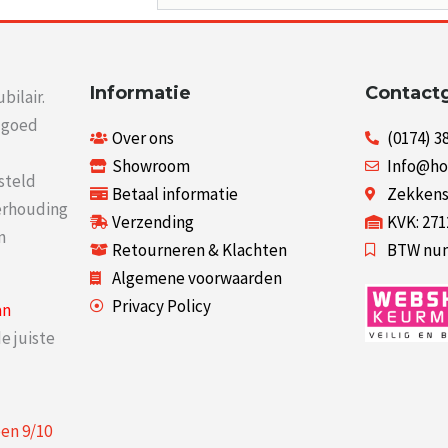
Informatie
Contact
bilair.
r goed
Over ons
(0174) 3
Showroom
Info@ho
steld
Betaal informatie
Zekkenst
verhouding
Verzending
KVK: 27
n
Retourneren & Klachten
BTW num
Algemene voorwaarden
Privacy Policy
an
e juiste
een
9
/
10