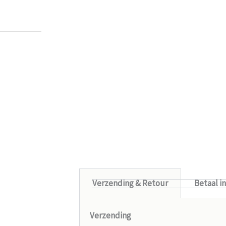
Eric
-
Zwijndrecht
-
21 januari 202
Verzending & Retour
Betaal i
Verzending