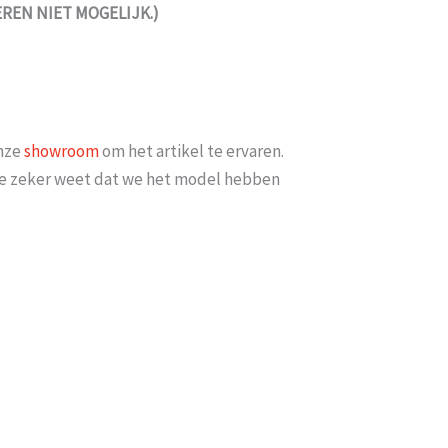
EN NIET MOGELIJK.)
onze
showroom
om het artikel te ervaren.
t je zeker weet dat we het model hebben
en
Goede se
minimaal 2 weken erop
Goed bereikbaar en op mijn vraag of
iets meer met [...]
datum bezorgd kon w