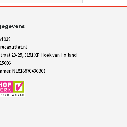
gegevens
84 939
recaoutlet.nl
raat 23-25, 3151 XP Hoek van Holland
125006
mer: NL818870436B01