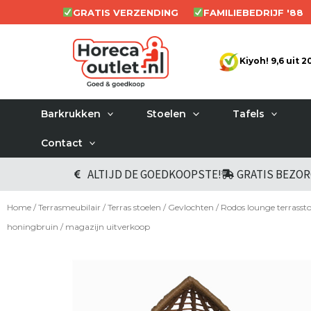
Ga
GRATIS VERZENDING
FAMILIEBEDRIJF '88
naar
de
Kiyoh! 9,6 uit 
inhoud
Barkrukken
Stoelen
Tafels
Contact
ALTIJD DE GOEDKOOPSTE!
GRATIS BEZO
Home
/
Terrasmeubilair
/
Terras stoelen
/
Gevlochten
/ Rodos lounge terrassto
honingbruin / magazijn uitverkoop