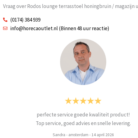
Vraag over Rodos lounge terrasstoel honingbruin / magazijn 
(0174) 384 939
info@horecaoutlet.nl (Binnen 48 uur reactie)
Alles super geleverd en mooie stoelen
Prima
Weets mieke
-
Turnhout
-
3 maart 2026