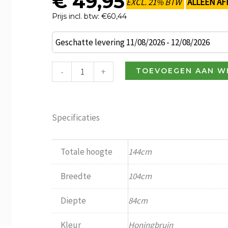
€
49,95
EXCL. 21% BTW
ALLEEN AF
Prijs incl. btw: €60,44
Rodos
Geschatte levering 11/08/2026 - 12/08/2026
lounge
terrasstoel
-
+
TOEVOEGEN AAN W
honingbruin
/
magazijn
Specificaties
uitverkoop
aantal
Totale hoogte
144cm
Breedte
104cm
Diepte
84cm
Kleur
Honingbruin