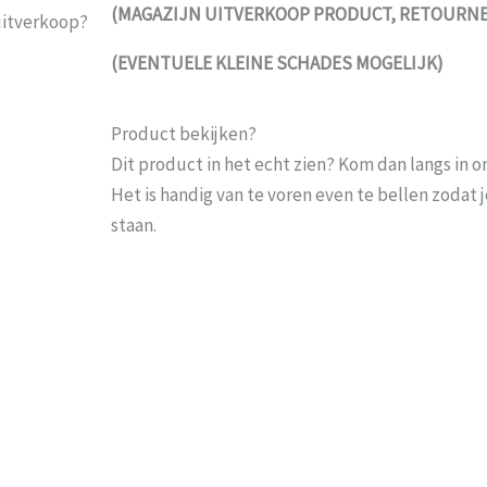
(MAGAZIJN UITVERKOOP PRODUCT, RETOURNER
uitverkoop?
(EVENTUELE KLEINE SCHADES MOGELIJK)
Product bekijken?
Dit product in het echt zien? Kom dan langs in 
Het is handig van te voren even te bellen zoda
staan.
Goed op de hoogte gehoud
Probeer het nog sneller te laten bezorgen Nu 
moeten wachten En pakketdienst DHL moet er 