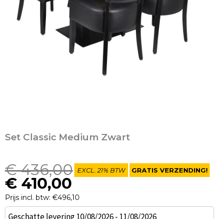
Set Classic Medium Zwart
Oorspronkelijke
Huidige
€
436,00
EXCL. 21% BTW
GRATIS VERZENDING!
prijs
prijs
€
410,00
was:
is:
Prijs incl. btw: €496,10
€ 436,00.
€ 410,00.
Set
Geschatte levering 10/08/2026 - 11/08/2026