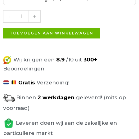
Classic
Medium
-
+
Zwart
aantal
TOEVOEGEN AAN WINKELWAGEN
Wij krijgen een
8.9
/10 uit
300+
Beoordelingen!
Gratis
Verzending!
Binnen
2 werkdagen
geleverd! (mits op
voorraad)
Leveren doen wij aan de zakelijke en
particuliere markt