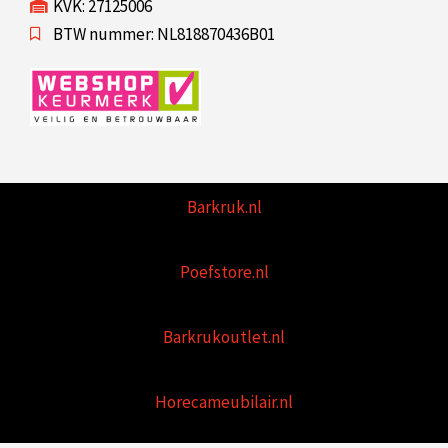
KVK: 27125006
BTW nummer: NL818870436B01
Barkruk.nl
Poefstore.nl
Barkrukoutlet.nl
Horecameubilair.nl