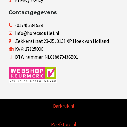
Privacy Policy
Contactgegevens
(0174) 384 939
Info@horecaoutlet.nl
Zekkenstraat 23-25, 3151 XP Hoek van Holland
KVK: 27125006
BTW nummer: NL818870436B01
Barkruk.nl
Poefstore.nl