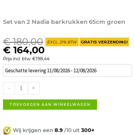
Set van 2 Nadia barkrukken 65cm groen
Oorspronkelijke
Huidige
€
180,00
EXCL. 21% BTW
GRATIS VERZENDING!
prijs
prijs
€
164,00
was:
is:
Prijs incl. btw: €198,44
€ 180,00.
€ 164,00.
Set
Geschatte levering 11/08/2026 - 12/08/2026
van
2
-
+
Nadia
barkrukken
TOEVOEGEN AAN WINKELWAGEN
65cm
groen
aantal
Wij krijgen een
8.9
/10 uit
300+