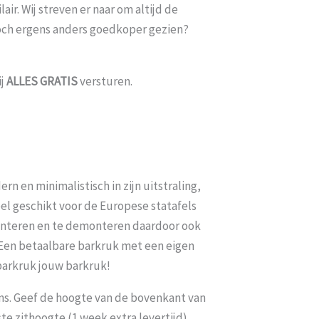
ir. Wij streven er naar om altijd de
toch ergens anders goedkoper gezien?
ij
ALLES
GRATIS
versturen.
rn en minimalistisch in zijn uitstraling,
el geschikt voor de Europese statafels
monteren en te demonteren daardoor ook
 Een betaalbare barkruk met een eigen
 barkruk jouw barkruk!
ns. Geef de hoogte van de bovenkant van
ste zithoogte (1 week extra levertijd)