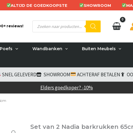
ALTIJD DE GOEDKOOPSTE
SHOWROOM
MA
Producten
200+ reviews!
zoeken
Poefs
Wandbanken
Buiten Meubels
SNEL GELEVERD
SHOWROOM
ACHTERAF BETALEN
OO
Elders goedkoper? -10%
65cm
Set van 2 Nadia barkrukken 65c