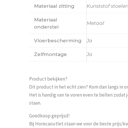
Materiaal zitting
Kunststof stoele
Materiaal
Metaal
onderstel
Vloerbescherming
Ja
Zelfmontage
Ja
Product bekijken?
Dit product in het echt zien? Kom dan langs in 
Het is handig van te voren even te bellen zoda
Probeer het nog sneller 
staan.
moeten wachten En pakke
ut
-
3 maart 2026
Goedkoop geprijsd!
Eric
-
Z
Bij Horecaoutlet staan we voor de beste prijs/kwa