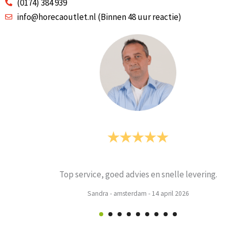
(0174) 384 939
info@horecaoutlet.nl (Binnen 48 uur reactie)
evering.
Prima
Weets mieke
-
Turnho