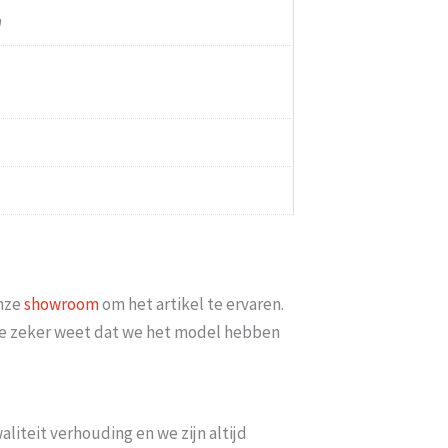
n
onze
showroom
om het artikel te ervaren.
t je zeker weet dat we het model hebben
te laten bezorgen Nu minimaal 2 weken erop
Goed bereikbaa
tdienst DHL moet er iets meer met [...]
wijndrecht
-
21 januari 2026
liteit verhouding en we zijn altijd