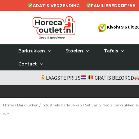
Ga
GRATIS VERZENDING
FAMILIEBEDRIJF '88
naar
de
Kiyoh! 9,6 uit 
inhoud
Barkrukken
Stoelen
Tafels
Contact
LAAGSTE PRIJS
GRATIS BEZORGD
Home
/
Barkrukken
/
Industriële barkrukken
/ Set van 2 Nadia barkrukken 
wit