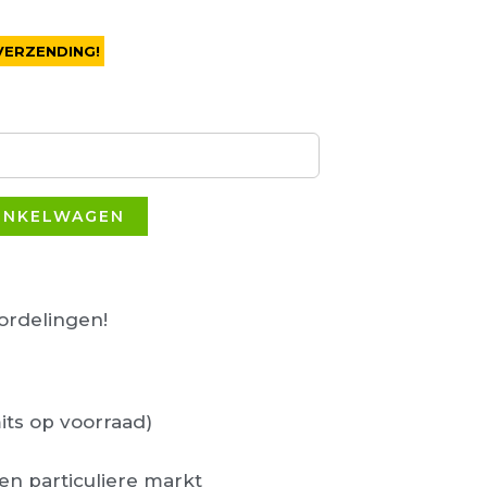
VERZENDING!
INKELWAGEN
rdelingen!
its op voorraad)
en particuliere markt