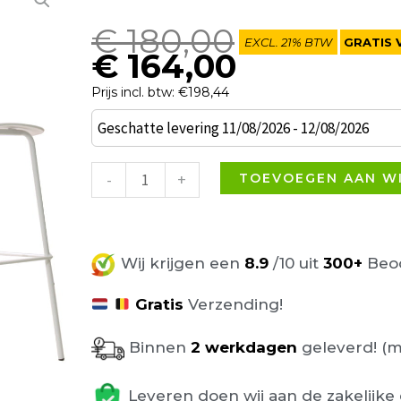
Oorspronkelijke
Huidige
€
180,00
EXCL. 21% BTW
GRATIS 
prijs
prijs
€
164,00
was:
is:
Prijs incl. btw: €198,44
€ 180,00.
€ 164,00.
Set
Geschatte levering 11/08/2026 - 12/08/2026
van
2
-
+
TOEVOEGEN AAN W
Nadia
barkrukken
65cm
Wij krijgen een
8.9
/10 uit
300+
Beoo
wit
aantal
Gratis
Verzending!
Binnen
2 werkdagen
geleverd! (m
Leveren doen wij aan de zakelijke 