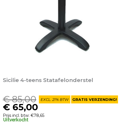
Sicilie 4-teens Statafelonderstel
Oorspronkelijke
Huidige
€
85,00
EXCL. 21% BTW
GRATIS VERZENDING!
prijs
prijs
€
65,00
was:
is:
Prijs incl. btw: €78,65
Uitverkocht
€ 85,00.
€ 65,00.