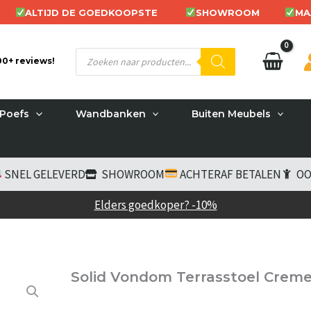
ALTIJD DE GOEDKOOPSTE
SHOWROOM
MA
Producten
200+ reviews!
zoeken
Poefs
Wandbanken
Buiten Meubels
SNEL GELEVERD
SHOWROOM
ACHTERAF BETALEN
OO
Elders goedkoper? -10%
Solid Vondom Terrasstoel Crem