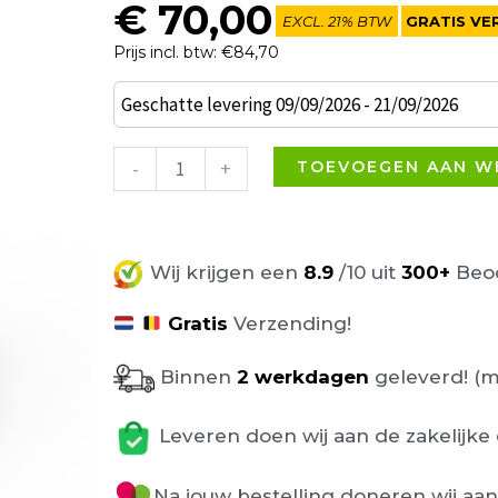
€
70,00
EXCL. 21% BTW
GRATIS VE
Prijs incl. btw: €84,70
Solid
Geschatte levering 09/09/2026 - 21/09/2026
Vondom
Terrasstoel
-
+
TOEVOEGEN AAN W
Creme
aantal
Wij krijgen een
8.9
/10 uit
300+
Beoo
Gratis
Verzending!
Binnen
2 werkdagen
geleverd! (m
Leveren doen wij aan de zakelijke 
Na jouw bestelling doneren wij aa