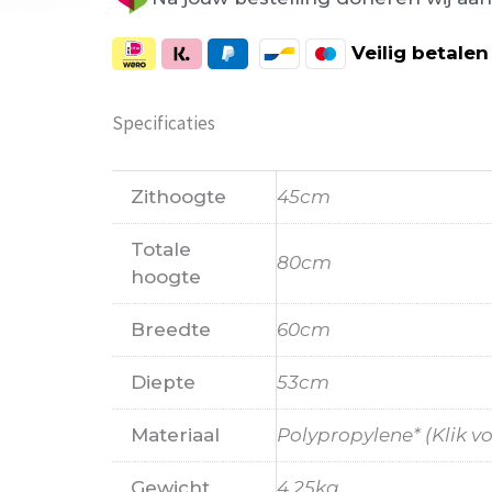
Veilig
betalen
Specificaties
Zithoogte
45cm
Totale
80cm
hoogte
Breedte
60cm
Diepte
53cm
Materiaal
Polypropylene* (Klik v
Gewicht
4,25kg