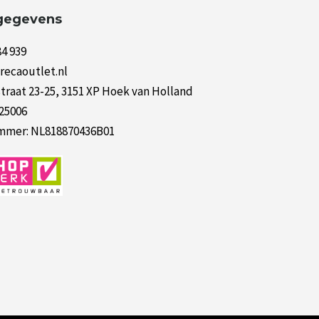
gegevens
84 939
recaoutlet.nl
raat 23-25, 3151 XP Hoek van Holland
125006
mer: NL818870436B01