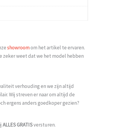
Probeer het nog sneller te laten b
moeten wachten En pakketdienst D
026
Eric
-
Zwijndrecht
-
onze
showroom
om het artikel te ervaren.
t je zeker weet dat we het model hebben
liteit verhouding en we zijn altijd
ir. Wij streven er naar om altijd de
toch ergens anders goedkoper gezien?
ij
ALLES
GRATIS
versturen.