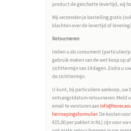
product de geschatte levertijd, wij h
Wij verzenden je bestelling gratis (oo
klachten over de levertijd of leverin
Retourneren
Indien u als consument (particulier/p
gebruik maken van de wet koop op afs
zichttermijn van 14 dagen. Zodra u uw
de zichttermijn.
U kunt, bij particuliere aankoop, uw 
ontvangstdatum retourneren. Meld u
email te versturen aan
info@horecaou
herroepingsformulier
. De kosten voo
€15,00 per pakket in NL) zijn voor uw
ook gratis retour brengen in ons maga