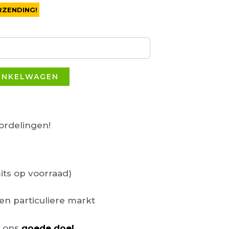
RZENDING!
INKELWAGEN
rdelingen!
its op voorraad)
en particuliere markt
n ons
goede doel