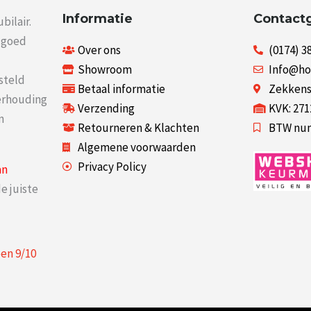
Informatie
Contact
bilair.
r goed
Over ons
(0174) 3
Showroom
Info@ho
steld
Betaal informatie
Zekkenst
verhouding
Verzending
KVK: 27
n
Retourneren & Klachten
BTW num
Algemene voorwaarden
Privacy Policy
an
e juiste
een
9
/
10