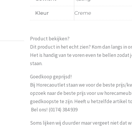
Prima
Kleur
Creme
Weets mieke
-
Turnhout
-
3 maart 2
Product bekijken?
Dit product in het echt zien? Kom dan langs in 
Het is handig van te voren even te bellen zoda
staan.
Goedkoop geprijsd!
Bij Horecaoutlet staan we voor de beste prijs/kwa
opzoek naar de beste prijs voor uw horecameubila
goedkoopste te zijn. Heeft u hetzelfde artikel 
Bel ons! (0174) 384 939
Soms lijken wij duurder maar vergeet niet dat w