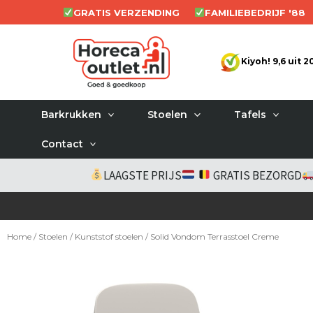
Ga
GRATIS VERZENDING
FAMILIEBEDRIJF '88
naar
de
Kiyoh! 9,6 uit 
inhoud
Barkrukken
Stoelen
Tafels
Contact
LAAGSTE PRIJS
GRATIS BEZORGD
Home
/
Stoelen
/
Kunststof stoelen
/ Solid Vondom Terrasstoel Creme