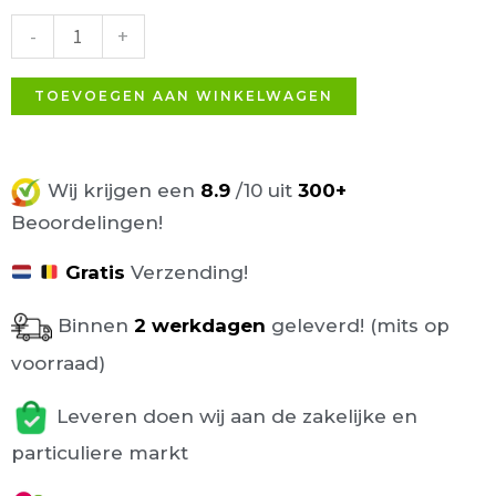
Terrasstoel
-
+
Wit
aantal
TOEVOEGEN AAN WINKELWAGEN
Wij krijgen een
8.9
/10 uit
300+
Beoordelingen!
Gratis
Verzending!
Binnen
2 werkdagen
geleverd! (mits op
voorraad)
Leveren doen wij aan de zakelijke en
particuliere markt