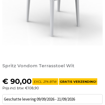
Spritz Vondom Terrasstoel Wit
€
90,00
EXCL. 21% BTW
GRATIS VERZENDING!
Prijs incl. btw: €108,90
Spritz
Geschatte levering 09/09/2026 - 21/09/2026
Vondom