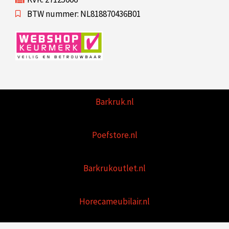
BTW nummer: NL818870436B01
Barkruk.nl
Poefstore.nl
Barkrukoutlet.nl
Horecameubilair.nl