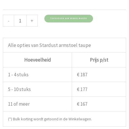
-
+
TOEVOEGEN AAN WINKELWAGEN
Alle opties van Stardust armstoel taupe
Hoeveelheid
Prijs p/st
1 - 4 stuks
€ 187
5 - 10 stuks
€ 177
11 of meer
€ 167
(*) Bulk korting wordt getoond in de Winkelwagen.