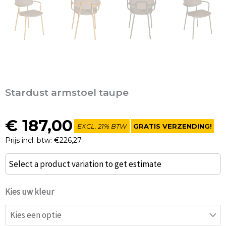
Stardust armstoel taupe
€
187,00
EXCL. 21% BTW
GRATIS VERZENDING!
Prijs incl. btw: €226,27
Stardust
Select a product variation to get estimate
armstoel
taupe
Kies uw kleur
aantal