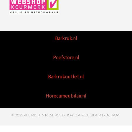
Barkruk.nl
Poefstore.nl
Barkrukoutlet.nl
Horecameubilair.nl
© 2025 ALL RIGHTS RESERVED HORECA MEUBILAIR DEN HAAG