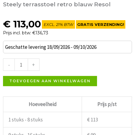
Steely terrasstoel retro blauw Resol
€
113,00
EXCL. 21% BTW
GRATIS VERZENDING!
Prijs incl. btw: €136,73
Steely
Geschatte levering 18/09/2026 - 09/10/2026
terrasstoel
retro
-
+
blauw
Resol
TOEVOEGEN AAN WINKELWAGEN
aantal
Hoeveelheid
Prijs p/st
1 stuks - 8 stuks
€ 113
9 stuks - 16 stuks
€ 99