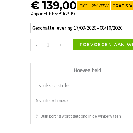
€
139,00
EXCL. 21% BTW
GRATIS V
Prijs incl. btw: €168,19
Steffi
Geschatte levering 17/09/2026 - 08/10/2026
Stoel
Wit
-
+
TOEVOEGEN AAN W
Kunstleder
aantal
Hoeveelheid
1 stuks - 5 stuks
6 stuks of meer
(*) Bulk korting wordt getoond in de winkelwagen.