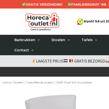
Ga
GRATIS VERZENDING
FAMILIEBEDRIJF '88
naar
de
Kiyoh! 9,6 uit 
inhoud
Barkrukken
Stoelen
Tafels
Contact
LAAGSTE PRIJS
GRATIS BEZORGD
Home
/
Stoelen
/
Gestoffeerde stoelen
/ Steffi Stoel Wit Kunstleder