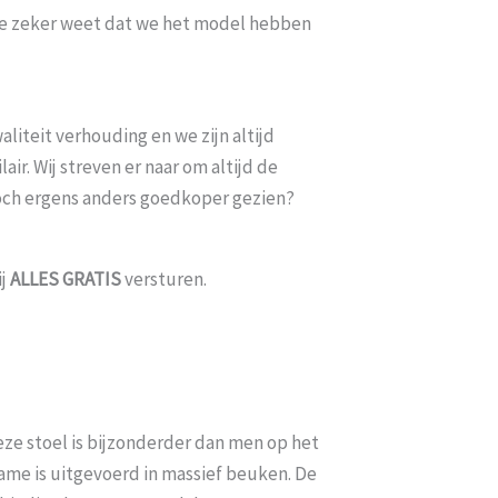
t je zeker weet dat we het model hebben
liteit verhouding en we zijn altijd
ir. Wij streven er naar om altijd de
toch ergens anders goedkoper gezien?
ij
ALLES
GRATIS
versturen.
eze stoel is bijzonderder dan men op het
ame is uitgevoerd in massief beuken. De