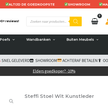
ALTIJD DE GOEDKOOPSTE
SHOWROOM
MA
Producten
200+ reviews!
zoeken
Poefs
Wandbanken
Buiten Meubels
SNEL GELEVERD
SHOWROOM
ACHTERAF BETALEN
OO
Elders goedkoper? -10%
Steffi Stoel Wit Kunstleder