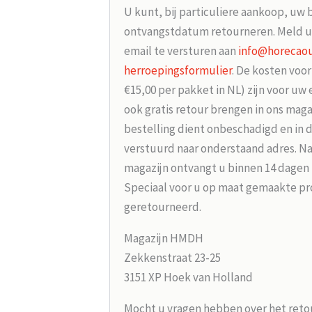
U kunt, bij particuliere aankoop, uw 
ontvangstdatum retourneren. Meld u
email te versturen aan
info@horecaou
herroepingsformulier
. De kosten voo
€15,00 per pakket in NL) zijn voor uw
ook gratis retour brengen in ons maga
bestelling dient onbeschadigd en in 
verstuurd naar onderstaand adres. Na
magazijn ontvangt u binnen 14 dagen
Speciaal voor u op maat gemaakte p
geretourneerd.
Magazijn HMDH
Zekkenstraat 23-25
3151 XP Hoek van Holland
Mocht u vragen hebben over het reto