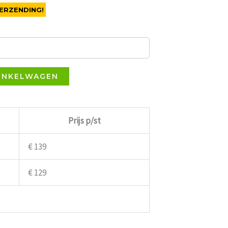
ERZENDING!
INKELWAGEN
Prijs p/st
€ 139
€ 129