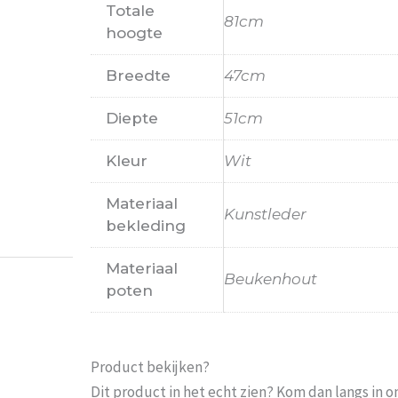
Totale
81cm
hoogte
Breedte
47cm
Diepte
51cm
Probeer het nog sneller te laten bezorgen Nu 
Kleur
Wit
moeten wachten En pakketdienst DHL moet er 
Materiaal
Kunstleder
Eric
-
Zwijndrecht
-
21 januari 202
bekleding
Materiaal
Beukenhout
poten
Product bekijken?
Dit product in het echt zien? Kom dan langs in 