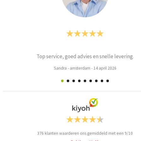
Prima
Weets mieke
-
Turnhout
-
3 maart 2026
376
klanten waarderen ons gemiddeld met een
9
/
10