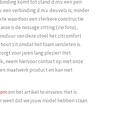
rbinding komt tot stand d.m.v. een pen
v. een verbinding d.m.v. deuvels is; minder
kte waardoor een sterkere constructie.
sse is de nossage zitting (zie foto),
ensduur van deze stoel het zitcomfort
t hout zit omdat het foam versleten is.
zorgt voor jaren lang plezier! Het
lijk, neem hiervoor contact op met onze
een maatwerk product en kan niet
oom
om het artikel te ervaren. Het is
ker weet dat we jouw model hebben staan.