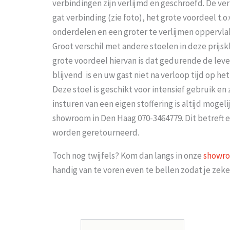
verbindingen zijn verlijmd en geschroefd. De ve
gat verbinding (zie foto), het grote voordeel t.o.
onderdelen en een groter te verlijmen oppervla
Groot verschil met andere stoelen in deze prijskla
grote voordeel hiervan is dat gedurende de lev
blijvend is en uw gast niet na verloop tijd op he
Deze stoel is geschikt voor intensief gebruik en 
insturen van een eigen stoffering is altijd moge
showroom in Den Haag 070-3464779. Dit betreft 
worden geretourneerd.
Toch nog twijfels? Kom dan langs in onze
showr
handig van te voren even te bellen zodat je ze