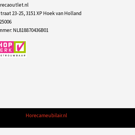
recaoutlet.nl
raat 23-25, 3151 XP Hoek van Holland
125006
mer: NL818870436B01
Horecameubilair.nl