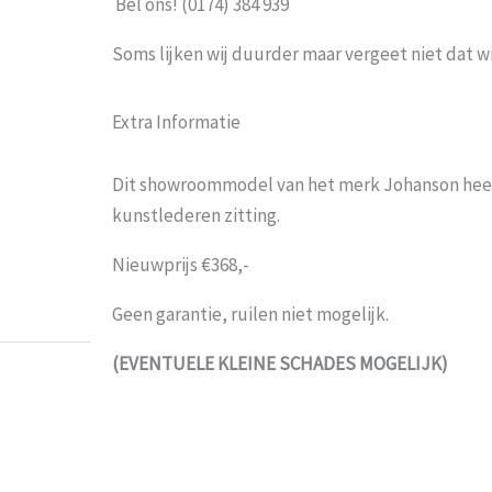
Bel ons! (0174) 384 939
Soms lijken wij duurder maar vergeet niet dat w
Extra Informatie
Dit showroommodel van het merk Johanson hee
kunstlederen zitting.
Prima
Pro
mo
Nieuwprijs €368,-
Weets mieke
-
Turnhout
-
3 maart 2026
Geen garantie, ruilen niet mogelijk.
(EVENTUELE KLEINE SCHADES MOGELIJK)