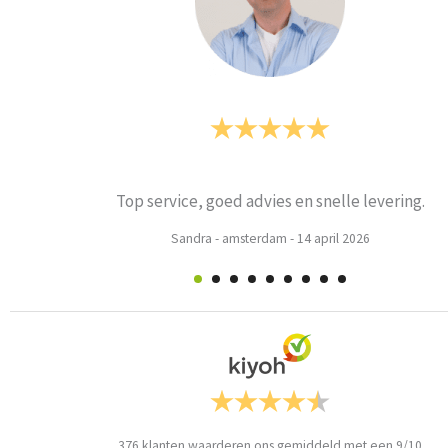
oed advies en snelle levering.
-
amsterdam
-
14 april 2026
376
klanten waarderen ons gemiddeld met een
9
/
10