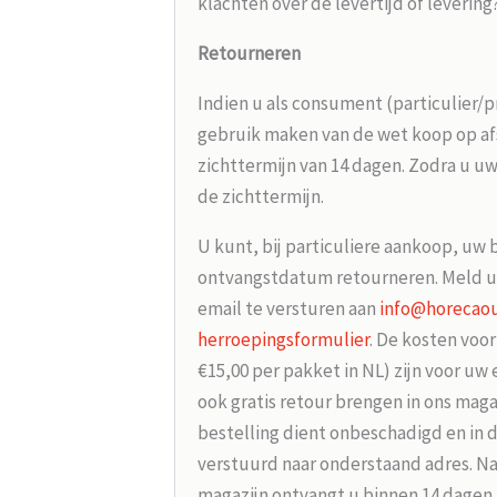
klachten over de levertijd of leverin
Retourneren
Indien u als consument (particulier/p
gebruik maken van de wet koop op afs
zichttermijn van 14 dagen. Zodra u uw
de zichttermijn.
U kunt, bij particuliere aankoop, uw 
ontvangstdatum retourneren. Meld u
email te versturen aan
info@horecaou
herroepingsformulier
. De kosten voo
€15,00 per pakket in NL) zijn voor uw
ook gratis retour brengen in ons maga
bestelling dient onbeschadigd en in 
verstuurd naar onderstaand adres. Na
magazijn ontvangt u binnen 14 dagen