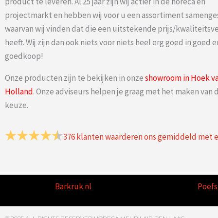
product te leveren. Al 25 jaar zijn wij actief in de horeca en
projectmarkt en hebben wij voor u een assortiment samenge
waarvan wij vinden dat die een uitstekende prijs/kwaliteits
heeft. Wij zijn dan ook niets voor niets heel erg goed in goed e
goedkoop!
Onze producten zijn te bekijken in onze
showroom in Hoek v
Holland
. Onze adviseurs helpen je graag met het maken van d
keuze.
376
klanten waarderen ons gemiddeld met 
Barkruk.nl
Poefs