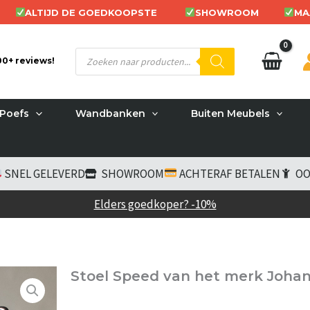
ALTIJD DE GOEDKOOPSTE
SHOWROOM
MA
Producten
200+ reviews!
zoeken
Poefs
Wandbanken
Buiten Meubels
SNEL GELEVERD
SHOWROOM
ACHTERAF BETALEN
OO
Elders goedkoper? -10%
Stoel Speed van het merk Joha