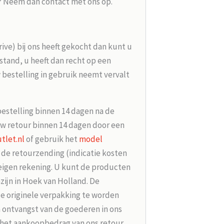
g? Neem dan contact met ons op.
rive) bij ons heeft gekocht dan kunt u
tand, u heeft dan recht op een
 bestelling in gebruik neemt vervalt
bestelling binnen 14 dagen na de
w retour binnen 14 dagen door een
tlet.nl
of gebruik het
model
r de retourzending (indicatie kosten
 eigen rekening. U kunt de producten
zijn in Hoek van Holland. De
de originele verpakking te worden
 ontvangst van de goederen in ons
 het aankoopbedrag van ons retour.