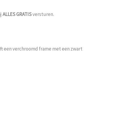
ij
ALLES
GRATIS
versturen.
ft een verchroomd frame met een zwart
beer het nog sneller te laten bezorgen Nu minimaal 2 weken e
eten wachten En pakketdienst DHL moet er iets meer met [...
Eric
-
Zwijndrecht
-
21 januari 2026