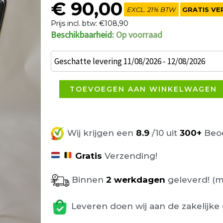
€
90,00
EXCL. 21% BTW
GRATIS VE
Prijs incl. btw: €108,90
Beschikbaarheid:
Op voorraad
Stoel
Speed
Geschatte levering 11/08/2026 - 12/08/2026
van
het
TOEVOEGEN AAN WINKELWAGEN
merk
Johanson
aantal
Wij krijgen een
8.9
/10 uit
300+
Beoo
Gratis
Verzending!
Binnen
2 werkdagen
geleverd! (m
Leveren doen wij aan de zakelijke 