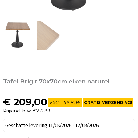
Tafel Brigit 70x70cm eiken naturel
€
209,00
EXCL. 21% BTW
GRATIS VERZENDING!
Prijs incl. btw: €252,89
Tafel
Geschatte levering 11/08/2026 - 12/08/2026
Brigit