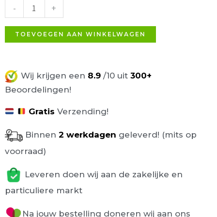
70x70cm
-
+
eiken
naturel
TOEVOEGEN AAN WINKELWAGEN
aantal
Wij krijgen een
8.9
/10 uit
300+
Beoordelingen!
Gratis
Verzending!
Binnen
2 werkdagen
geleverd! (mits op
voorraad)
Leveren doen wij aan de zakelijke en
particuliere markt
Na jouw bestelling doneren wij aan ons