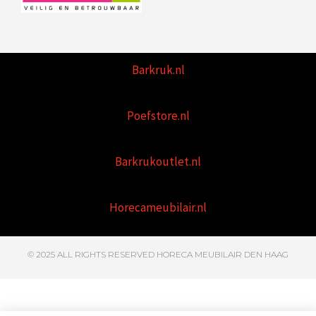
Barkruk.nl
Poefstore.nl
Barkrukoutlet.nl
Horecameubilair.nl
© 2025 ALL RIGHTS RESERVED HORECA MEUBILAIR DEN HAAG