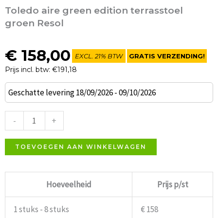
Toledo aire green edition terrasstoel
groen Resol
€
158,00
EXCL. 21% BTW
GRATIS VERZENDING!
Prijs incl. btw: €191,18
Toledo
Geschatte levering 18/09/2026 - 09/10/2026
aire
green
-
+
edition
terrasstoel
TOEVOEGEN AAN WINKELWAGEN
groen
Resol
Hoeveelheid
Prijs p/st
aantal
1 stuks - 8 stuks
€ 158