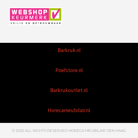
Barkruk.nl
Poefstore.nl
Barkrukoutlet.nl
Horecameubilair.nl
© 2025 ALL RIGHTS RESERVED HORECA MEUBILAIR DEN HAAG