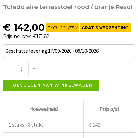
Toledo aire terrasstoel rood / oranje Resol
€
142,00
EXCL. 21% BTW
GRATIS VERZENDING!
Prijs incl. btw: €171,82
Toledo
Geschatte levering 17/09/2026 - 08/10/2026
aire
terrasstoel
-
+
rood
/
TOEVOEGEN AAN WINKELWAGEN
oranje
Resol
Hoeveelheid
Prijs p/st
aantal
1 stuks - 8 stuks
€ 142