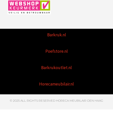
Barkruk.nl
Poefstore.nl
Barkrukoutlet.nl
Horecameubilair.nl
© 2025 ALL RIGHTS RESERVED HORECA MEUBILAIR DEN HAAG