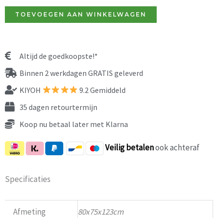
Bankettafels
TOEVOEGEN AAN WINKELWAGEN
rond
plus
aantal
Altijd de goedkoopste!*
Binnen 2 werkdagen GRATIS geleverd
KIYOH
9.2 Gemiddeld
35 dagen retourtermijn
Koop nu betaal later met Klarna
Veilig
betalen
ook achteraf
Specificaties
Afmeting
80x75x123cm