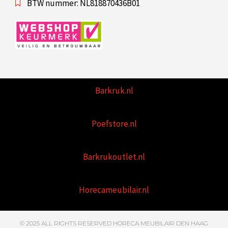
BTW nummer: NL818870436B01
Barkruk.nl
Poefstore.nl
Barkrukoutlet.nl
Horecameubilair.nl
© 2025 ALL RIGHTS RESERVED HORECA MEUBILAIR DEN HAAG