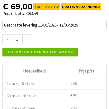
€
69,00
EXCL. 21% BTW
GRATIS VERZENDING!
Prijs incl. btw: €83,49
Turtle
Geschatte levering 11/08/2026 - 12/08/2026
terrasstoel
duifgrijs
-
+
aantal
TOEVOEGEN AAN WINKELWAGEN
Hoeveelheid
Prijs p/st
1 stuks - 5 stuks
€ 69
6 stuks - 10 stuks
€ 59
11 stuks of meer
€ 54