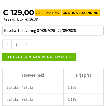
€
129,00
EXCL. 21% BTW
GRATIS VERZENDING!
Prijs incl. btw: €156,09
Vienna
Geschatte levering 07/09/2026 - 22/09/2026
caféstoel
NR3
-
+
antiek
gebeitst,
TOEVOEGEN AAN WINKELWAGEN
teddy
stoffering
Hoeveelheid
Prijs p/st
aantal
1 stuks - 4 stuks
€ 129
5 stuks - 9 stuks
€ 119