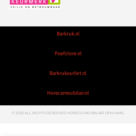
Barkruk.nl
Poefstore.nl
Barkrukoutlet.nl
Horecameubilair.nl
© 2025 ALL RIGHTS RESERVED HORECA MEUBILAIR DEN HAAG