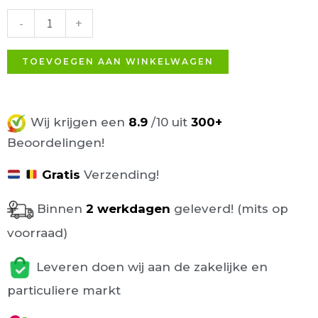
Rood-
-
+
Oranje
aantal
TOEVOEGEN AAN WINKELWAGEN
Wij krijgen een
8.9
/10 uit
300+
Beoordelingen!
Gratis
Verzending!
Binnen
2 werkdagen
geleverd! (mits op
voorraad)
Leveren doen wij aan de zakelijke en
particuliere markt