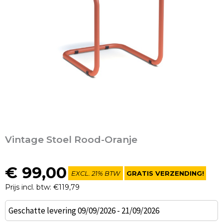
Vintage Stoel Rood-Oranje
€
99,00
EXCL. 21% BTW
GRATIS VERZENDING!
Prijs incl. btw: €119,79
Vintage
Geschatte levering 09/09/2026 - 21/09/2026
Stoel