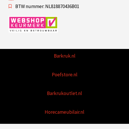
BTW nummer: NL818870436B01
Barkruk.nl
Poefstore.nl
Barkrukoutlet.nl
Horecameubilair.nl