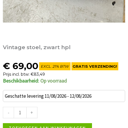
Vintage stoel, zwart hpl
€
69,00
EXCL. 21% BTW
GRATIS VERZENDING!
Prijs incl. btw: €83,49
Beschikbaarheid:
Op voorraad
Vintage
stoel,
Geschatte levering 11/08/2026 - 12/08/2026
zwart
hpl
-
+
aantal
TOEVOEGEN AAN WINKELWAGEN