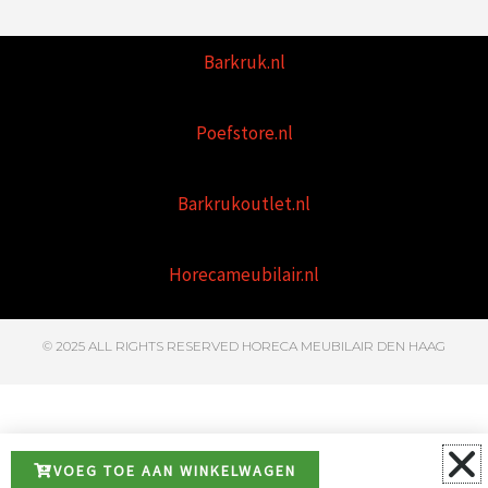
Barkruk.nl
Poefstore.nl
Barkrukoutlet.nl
Horecameubilair.nl
© 2025 ALL RIGHTS RESERVED HORECA MEUBILAIR DEN HAAG
VOEG TOE AAN WINKELWAGEN