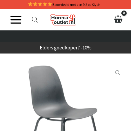
Ga
Beoordeeld met een 9.2 op Kiyoh
naar
de
inhoud
Elders goedkoper? -10%