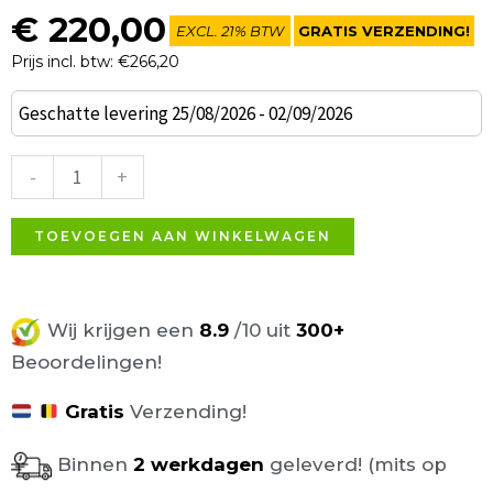
€
220,00
EXCL. 21% BTW
GRATIS VERZENDING!
Prijs incl. btw: €266,20
Set
Geschatte levering 25/08/2026 - 02/09/2026
van
4
-
+
Whitby
stoelen
TOEVOEGEN AAN WINKELWAGEN
grijs
aantal
Wij krijgen een
8.9
/10 uit
300+
Beoordelingen!
Gratis
Verzending!
Binnen
2 werkdagen
geleverd! (mits op