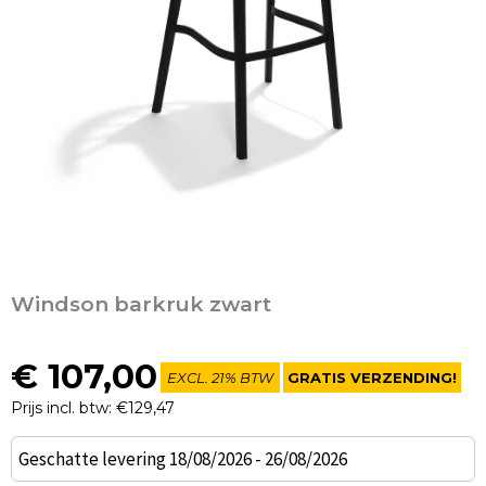
Windson barkruk zwart
€
107,00
EXCL. 21% BTW
GRATIS VERZENDING!
Prijs incl. btw: €129,47
Windson
Geschatte levering 18/08/2026 - 26/08/2026
barkruk