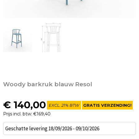
Woody barkruk blauw Resol
€
140,00
EXCL. 21% BTW
GRATIS VERZENDING!
Prijs incl. btw: €169,40
Woody
Geschatte levering 18/09/2026 - 09/10/2026
barkruk