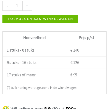
blauw
-
+
Resol
aantal
TOEVOEGEN AAN WINKELWAGEN
Hoeveelheid
Prijs p/st
1 stuks - 8 stuks
€ 140
9 stuks - 16 stuks
€ 126
17 stuks of meer
€ 95
(*) Bulk korting wordt getoond in de winkelwagen.
Wij krijgen een
8.9
/10 uit
300+