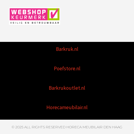
Barkruk.nl
Poefstore.nl
Barkrukoutlet.nl
Horecameubilair.nl
© 2025 ALL RIGHTS RESERVED HORECA MEUBILAIR DEN HAAG