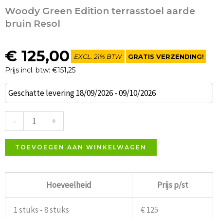
Woody Green Edition terrasstoel aarde
bruin Resol
€
125,00
EXCL. 21% BTW
GRATIS VERZENDING!
Prijs incl. btw: €151,25
Woody
Geschatte levering 18/09/2026 - 09/10/2026
Green
Edition
-
+
terrasstoel
aarde
TOEVOEGEN AAN WINKELWAGEN
bruin
Resol
Hoeveelheid
Prijs p/st
aantal
1 stuks - 8 stuks
€ 125