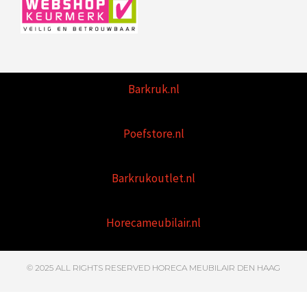
Barkruk.nl
Poefstore.nl
Barkrukoutlet.nl
Horecameubilair.nl
© 2025 ALL RIGHTS RESERVED HORECA MEUBILAIR DEN HAAG