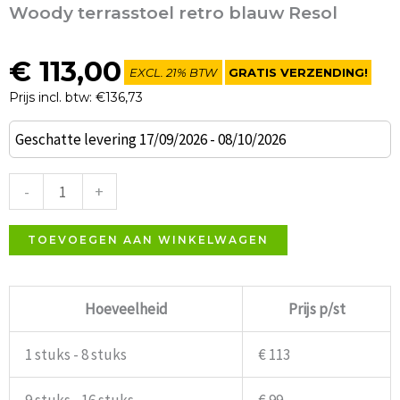
Woody terrasstoel retro blauw Resol
€
113,00
EXCL. 21% BTW
GRATIS VERZENDING!
Prijs incl. btw: €136,73
Woody
Geschatte levering 17/09/2026 - 08/10/2026
terrasstoel
retro
-
+
blauw
Resol
TOEVOEGEN AAN WINKELWAGEN
aantal
Hoeveelheid
Prijs p/st
1 stuks - 8 stuks
€ 113
9 stuks - 16 stuks
€ 99