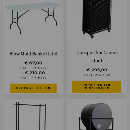
heeft
meerdere
variaties.
Deze
optie
kan
gekozen
Transportkar Cannes
Blow Mold Bankettafel
worden
stoel
Prijsklasse:
€
67,00
op
€ 67,00
EXCL. 21% BTW
€
295,00
-
€
210,00
tot
de
EXCL. 21% BTW
EXCL. 21% BTW
€ 210,00
productpagina
TOEVOEGEN AAN
OPTIES SELECTEREN
WINKELWAGEN