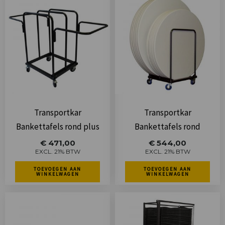
Transportkar
Transportkar
Bankettafels rond plus
Bankettafels rond
€
471,00
€
544,00
EXCL. 21% BTW
EXCL. 21% BTW
TOEVOEGEN AAN
TOEVOEGEN AAN
WINKELWAGEN
WINKELWAGEN
Dit
product