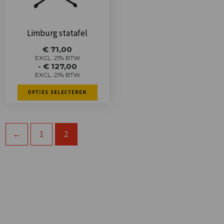
optie
kan
gekozen
Limburg statafel
worden
Prijsklasse:
€
71,00
op
€ 71,00
EXCL. 21% BTW
-
€
127,00
tot
de
EXCL. 21% BTW
€ 127,00
productpagina
OPTIES SELECTEREN
←
1
2