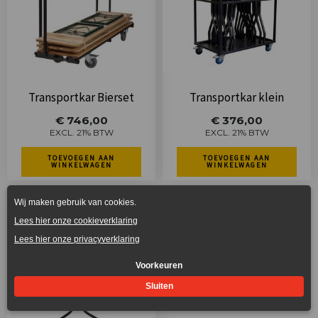
Transportkar Bierset
Transportkar klein
€
746,00
€
376,00
EXCL. 21% BTW
EXCL. 21% BTW
TOEVOEGEN AAN
TOEVOEGEN AAN
WINKELWAGEN
WINKELWAGEN
Dit
product
heeft
meerdere
variaties.
Deze