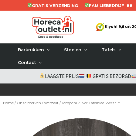
Ga
GRATIS VERZENDING
FAMILIEBEDRIJF '88
naar
de
Kiyoh! 9,6 uit 
inhoud
Barkrukken
Stoelen
Tafels
Contact
LAAGSTE PRIJS
GRATIS BEZORGD
Home
/
Onze merken
/
Werzalit
/ Tempera Zilver Tafelblad Werzalit