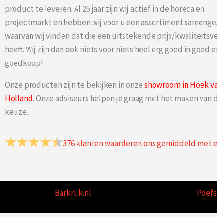
product te leveren. Al 25 jaar zijn wij actief in de horeca en
projectmarkt en hebben wij voor u een assortiment samenge
waarvan wij vinden dat die een uitstekende prijs/kwaliteits
heeft. Wij zijn dan ook niets voor niets heel erg goed in goed e
goedkoop!
Onze producten zijn te bekijken in onze
showroom in Hoek v
Holland
. Onze adviseurs helpen je graag met het maken van d
keuze.
376
klanten waarderen ons gemiddeld met 
Barkruk.nl
Poefs