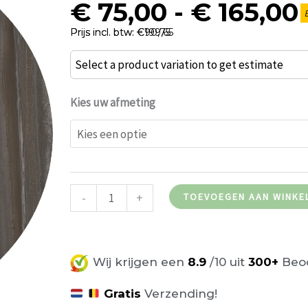
€
75,00
-
€
165,00
E
Prijs incl. btw: €90,75
Prijs incl. btw: €199,65
Tempera
Select a product variation to get estimate
Zilver
Tafelblad
Kies uw afmeting
Werzalit
aantal
-
+
TOEVOEGEN AAN WINKE
Wij krijgen een
8.9
/10 uit
300+
Beoo
Gratis
Verzending!