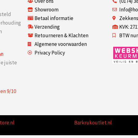
Over ons
(0174) 3
Showroom
Info@ho
steld
Betaal informatie
Zekkenst
verhouding
Verzending
KVK: 27
n
Retourneren & Klachten
BTW num
Algemene voorwaarden
Privacy Policy
an
e juiste
een
9
/
10
tore.nl
Barkrukoutlet.nl