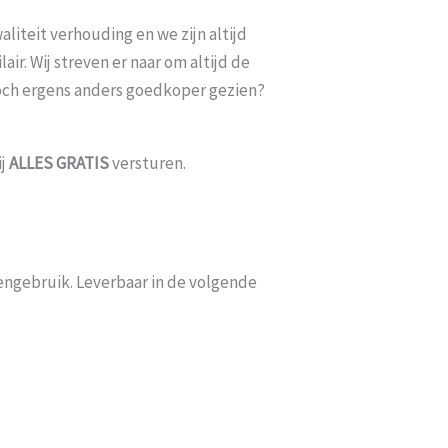
minimaal 2 weken erop
Goed bereikbaar en op mijn vraag of
liteit verhouding en we zijn altijd
iets meer met [...]
datum bezorgd kon w
ir. Wij streven er naar om altijd de
toch ergens anders goedkoper gezien?
6
Esme
-
Gouda
-
14 
ij
ALLES
GRATIS
versturen.
tengebruik. Leverbaar in de volgende