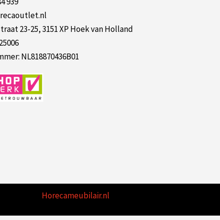
84 939
recaoutlet.nl
raat 23-25, 3151 XP Hoek van Holland
125006
mer: NL818870436B01
Horecameubilair.nl