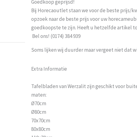
Goedkoop geprijsd!
Probeer het nog sneller te laten bezorgen Nu 
Bij Horecaoutlet staan we voor de beste prijs/kwa
moeten wachten En pakketdienst DHL moet er 
opzoek naar de beste prijs voor uw horecameubila
goedkoopste te zijn. Heeft u hetzelfde artikel 
Eric
-
Zwijndrecht
-
21 januari 202
Bel ons! (0174) 384 939
Soms lijken wij duurder maar vergeet niet dat w
Extra Informatie
Tafelbladen van Werzalit zijn geschikt voor bui
maten:
Ø70cm
Ø80cm
70x70cm
80x80cm