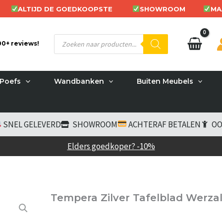
ALTIJD DE GOEDKOOPSTE
SHOWROOM
MA
Producten
200+ reviews!
zoeken
Poefs
Wandbanken
Buiten Meubels
SNEL GELEVERD
SHOWROOM
ACHTERAF BETALEN
OO
Elders goedkoper? -10%
Tempera Zilver Tafelblad Werzal