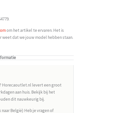
64779.
oom
om het artikel te ervaren. Het is
ker weet dat we jouw model hebben staan.
nformatie
? Horecaoutlet.nl levert een groot
kdagen aan huis. Bekijk bij het
ouden dit nauwkeurig bij.
k naar België) Heb je vragen of