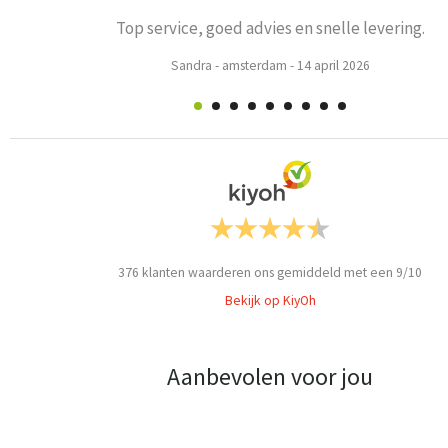
Prima
Weets mieke
-
Turnhout
-
3 maart 2026
376
klanten waarderen ons gemiddeld met een
9
/
10
Bekijk op KiyOh
Aanbevolen voor jou