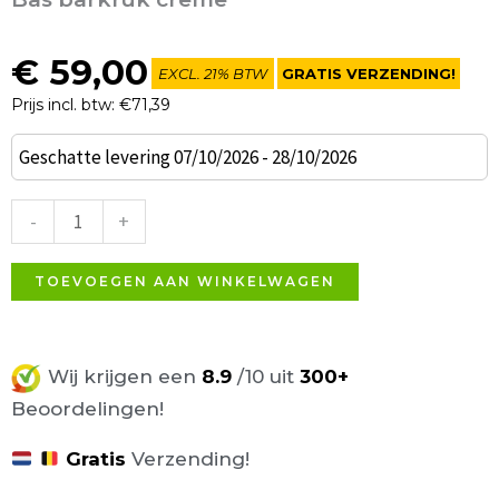
€
59,00
EXCL. 21% BTW
GRATIS VERZENDING!
Prijs incl. btw: €71,39
Bas
Geschatte levering 07/10/2026 - 28/10/2026
barkruk
creme
-
+
aantal
TOEVOEGEN AAN WINKELWAGEN
Wij krijgen een
8.9
/10 uit
300+
Beoordelingen!
Gratis
Verzending!