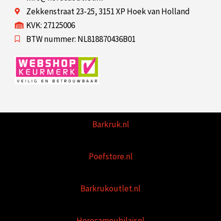
Zekkenstraat 23-25, 3151 XP Hoek van Holland
KVK: 27125006
BTW nummer: NL818870436B01
Barkruk.nl
Poefstore.nl
Barkrukoutlet.nl
Horecameubilair.nl