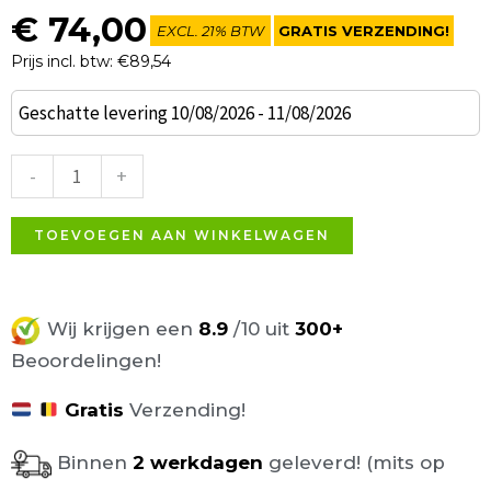
€
74,00
EXCL. 21% BTW
GRATIS VERZENDING!
Prijs incl. btw: €89,54
Block
Geschatte levering 10/08/2026 - 11/08/2026
poef
blauw
-
+
velours
39x39cm
TOEVOEGEN AAN WINKELWAGEN
aantal
Wij krijgen een
8.9
/10 uit
300+
Beoordelingen!
Gratis
Verzending!
Binnen
2 werkdagen
geleverd! (mits op