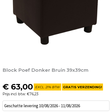
Block Poef Donker Bruin 39x39cm
€
63,00
EXCL. 21% BTW
GRATIS VERZENDING!
Prijs incl. btw: €76,23
Block
Geschatte levering 10/08/2026 - 11/08/2026
Poef