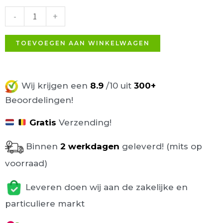
Donker
-
+
Bruin
39x39cm
TOEVOEGEN AAN WINKELWAGEN
aantal
Wij krijgen een
8.9
/10 uit
300+
Beoordelingen!
Gratis
Verzending!
Binnen
2 werkdagen
geleverd! (mits op
voorraad)
Leveren doen wij aan de zakelijke en
particuliere markt