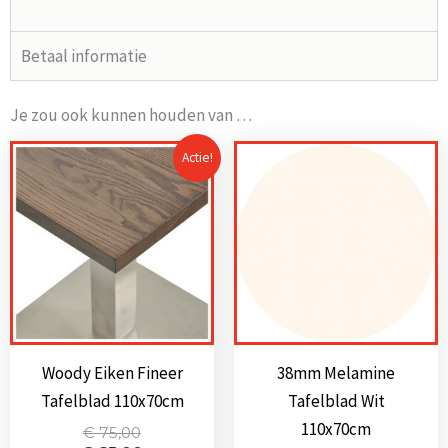
Betaal informatie
Je zou ook kunnen houden van …
Actie!
Woody Eiken Fineer
38mm Melamine
Tafelblad 110x70cm
Tafelblad Wit
110x70cm
Oorspronkelijke
Huidige
€
75,00