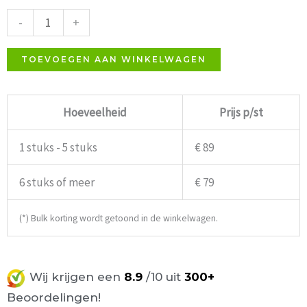
Tafelonderstel
-
+
Wit
aantal
TOEVOEGEN AAN WINKELWAGEN
Hoeveelheid
Prijs p/st
1 stuks - 5 stuks
€ 89
6 stuks of meer
€ 79
(*) Bulk korting wordt getoond in de winkelwagen.
Wij krijgen een
8.9
/10 uit
300+
Beoordelingen!