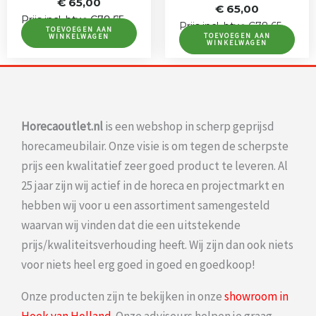
prijs
prijs
€
65,00
€
65,00
was:
is:
Prijs incl. btw: €90,75
Prijs incl. btw: €78,65
Prijs incl. btw: €78,65
€ 75,00.
€ 65,00.
TOEVOEGEN AAN
TOEVOEGEN AAN
WINKELWAGEN
WINKELWAGEN
Horecaoutlet.nl
is een webshop in scherp geprijsd
horecameubilair. Onze visie is om tegen de scherpste
prijs een kwalitatief zeer goed product te leveren. Al
25 jaar zijn wij actief in de horeca en projectmarkt en
hebben wij voor u een assortiment samengesteld
waarvan wij vinden dat die een uitstekende
prijs/kwaliteitsverhouding heeft. Wij zijn dan ook niets
voor niets heel erg goed in goed en goedkoop!
Onze producten zijn te bekijken in onze
showroom in
Hoek van Holland
. Onze adviseurs helpen je graag