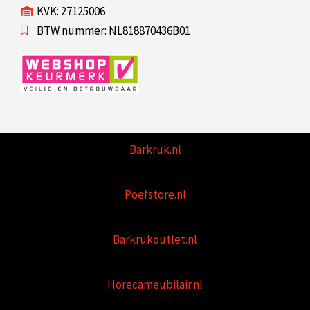
KVK: 27125006
BTW nummer: NL818870436B01
Barkruk.nl
Poefstore.nl
Barkrukoutlet.nl
Horecameubilair.nl