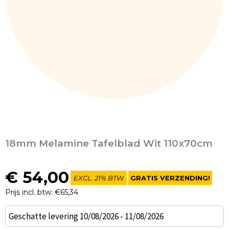
18mm Melamine Tafelblad Wit 110x70cm
€
54,00
EXCL. 21% BTW
GRATIS VERZENDING!
Prijs incl. btw: €65,34
18mm
Geschatte levering 10/08/2026 - 11/08/2026
Melamine