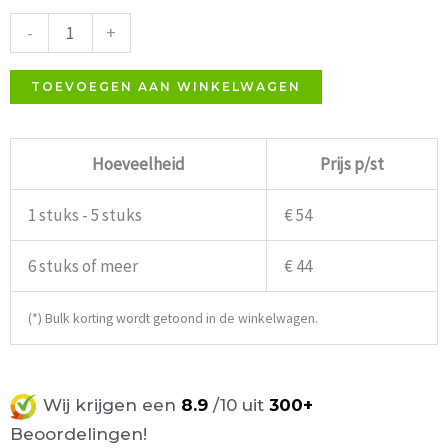
Tafelblad
-
+
Wit
110x70cm
TOEVOEGEN AAN WINKELWAGEN
aantal
Hoeveelheid
Prijs p/st
1 stuks - 5 stuks
€ 54
6 stuks of meer
€ 44
(*) Bulk korting wordt getoond in de winkelwagen.
Wij krijgen een
8.9
/10 uit
300+
Beoordelingen!