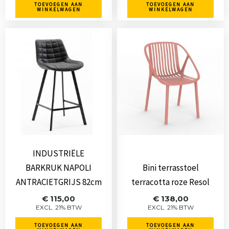
TOEVOEGEN AAN
TOEVOEGEN AAN
WINKELWAGEN
WINKELWAGEN
INDUSTRIËLE
BARKRUK NAPOLI
Bini terrasstoel
ANTRACIETGRIJS 82cm
terracotta roze Resol
€
115,00
€
138,00
EXCL. 21% BTW
EXCL. 21% BTW
TOEVOEGEN AAN
TOEVOEGEN AAN