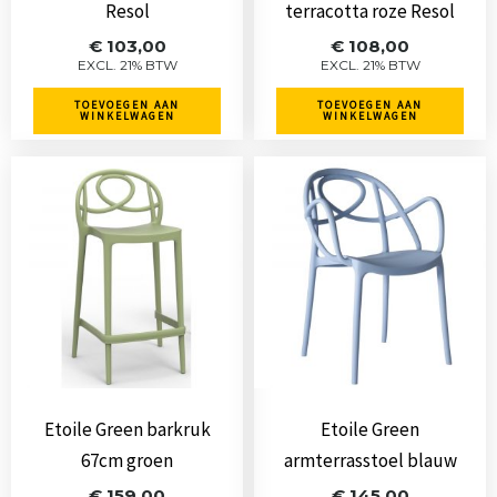
Resol
terracotta roze Resol
€
103,00
€
108,00
EXCL. 21% BTW
EXCL. 21% BTW
TOEVOEGEN AAN
TOEVOEGEN AAN
WINKELWAGEN
WINKELWAGEN
Etoile Green barkruk
Etoile Green
67cm groen
armterrasstoel blauw
€
159,00
€
145,00