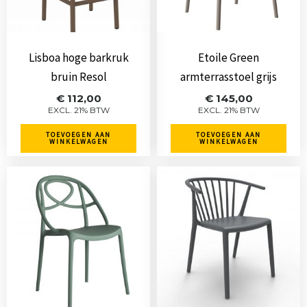
Lisboa hoge barkruk
Etoile Green
bruin Resol
armterrasstoel grijs
€
112,00
€
145,00
EXCL. 21% BTW
EXCL. 21% BTW
TOEVOEGEN AAN
TOEVOEGEN AAN
WINKELWAGEN
WINKELWAGEN