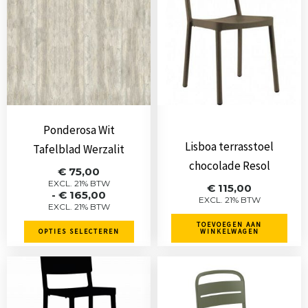
heeft
meerdere
variaties.
Deze
optie
kan
gekozen
Ponderosa Wit
worden
Lisboa terrasstoel
Tafelblad Werzalit
op
chocolade Resol
Prijsklasse:
€
75,00
de
€ 75,00
EXCL. 21% BTW
€
115,00
-
€
165,00
tot
productpagina
EXCL. 21% BTW
EXCL. 21% BTW
€ 165,00
TOEVOEGEN AAN
OPTIES SELECTEREN
WINKELWAGEN