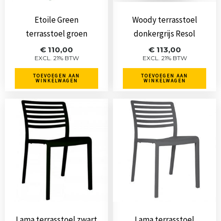
Etoile Green
Woody terrasstoel
terrasstoel groen
donkergrijs Resol
€
110,00
€
113,00
EXCL. 21% BTW
EXCL. 21% BTW
TOEVOEGEN AAN
TOEVOEGEN AAN
WINKELWAGEN
WINKELWAGEN
Lama terrasstoel zwart
Lama terrasstoel