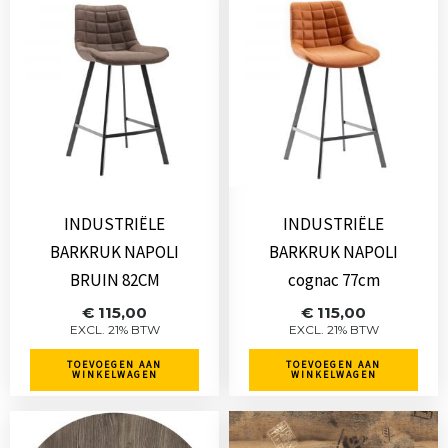
INDUSTRIËLE
INDUSTRIËLE
BARKRUK NAPOLI
BARKRUK NAPOLI
BRUIN 82CM
cognac 77cm
€
115,00
€
115,00
EXCL. 21% BTW
EXCL. 21% BTW
TOEVOEGEN AAN
TOEVOEGEN AAN
WINKELWAGEN
WINKELWAGEN
Dit
Dit