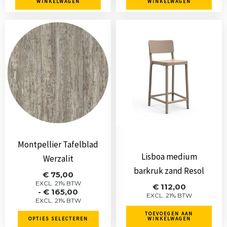
WINKELWAGEN
WINKELWAGEN
Dit
product
heeft
meerdere
variaties.
Deze
optie
kan
gekozen
Montpellier Tafelblad
worden
Lisboa medium
Werzalit
op
barkruk zand Resol
Prijsklasse:
€
75,00
de
€ 75,00
EXCL. 21% BTW
€
112,00
-
€
165,00
tot
productpagina
EXCL. 21% BTW
EXCL. 21% BTW
€ 165,00
TOEVOEGEN AAN
OPTIES SELECTEREN
WINKELWAGEN