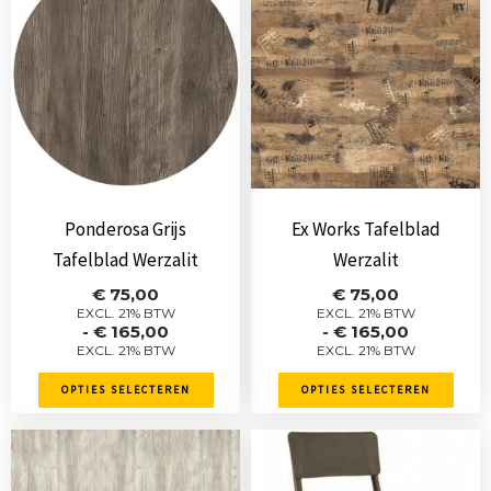
product
product
heeft
heeft
meerdere
meerdere
variaties.
variaties.
Deze
Deze
optie
optie
kan
kan
gekozen
gekozen
Ponderosa Grijs
Ex Works Tafelblad
worden
worden
Tafelblad Werzalit
Werzalit
op
op
Prijsklasse:
Prijsklasse:
€
75,00
€
75,00
de
de
€ 75,00
€ 75,00
EXCL. 21% BTW
EXCL. 21% BTW
-
€
165,00
-
€
165,00
tot
tot
productpagina
productpagina
EXCL. 21% BTW
EXCL. 21% BTW
€ 165,00
€ 165,00
OPTIES SELECTEREN
OPTIES SELECTEREN
Dit
product