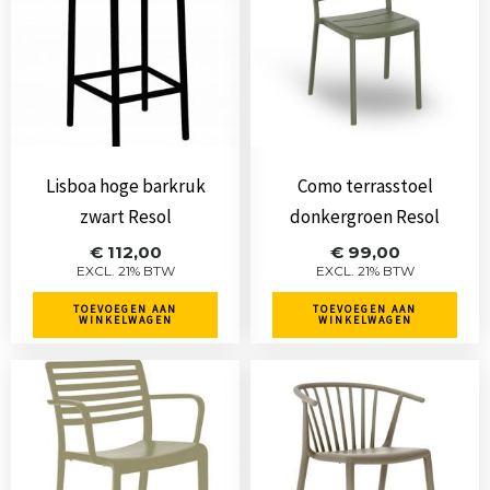
Lisboa hoge barkruk
Como terrasstoel
zwart Resol
donkergroen Resol
€
112,00
€
99,00
EXCL. 21% BTW
EXCL. 21% BTW
TOEVOEGEN AAN
TOEVOEGEN AAN
WINKELWAGEN
WINKELWAGEN