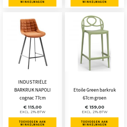
WINKELWAGEN
WINKELWAGEN
INDUSTRIËLE
BARKRUK NAPOLI
Etoile Green barkruk
cognac 77cm
67cm groen
€
115,00
€
159,00
EXCL. 21% BTW
EXCL. 21% BTW
TOEVOEGEN AAN
TOEVOEGEN AAN
WINKELWAGEN
WINKELWAGEN