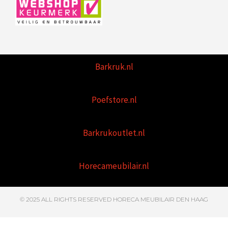
Barkruk.nl
Poefstore.nl
Barkrukoutlet.nl
Horecameubilair.nl
© 2025 ALL RIGHTS RESERVED HORECA MEUBILAIR DEN HAAG