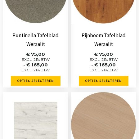
Deze
Deze
optie
optie
kan
kan
gekozen
gekozen
Puntinella Tafelblad
Pijnboom Tafelblad
worden
worden
Werzalit
Werzalit
op
op
Prijsklasse:
Prijsklasse:
€
75,00
€
75,00
de
de
€ 75,00
€ 75,00
EXCL. 21% BTW
EXCL. 21% BTW
-
€
165,00
-
€
165,00
tot
tot
productpagina
productpagina
EXCL. 21% BTW
EXCL. 21% BTW
€ 165,00
€ 165,00
OPTIES SELECTEREN
OPTIES SELECTEREN