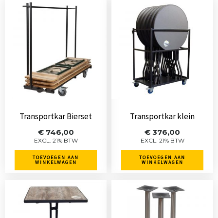
Transportkar Bierset
Transportkar klein
€
746,00
€
376,00
EXCL. 21% BTW
EXCL. 21% BTW
TOEVOEGEN AAN
TOEVOEGEN AAN
WINKELWAGEN
WINKELWAGEN
Dit
product
heeft