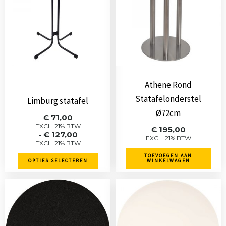
meerdere
variaties.
Deze
optie
kan
gekozen
Athene Rond
worden
Statafelonderstel
Limburg statafel
op
Ø72cm
Prijsklasse:
€
71,00
de
€ 71,00
EXCL. 21% BTW
€
195,00
-
€
127,00
tot
productpagina
EXCL. 21% BTW
EXCL. 21% BTW
€ 127,00
TOEVOEGEN AAN
OPTIES SELECTEREN
WINKELWAGEN
Dit
Dit
product
product
heeft
heeft