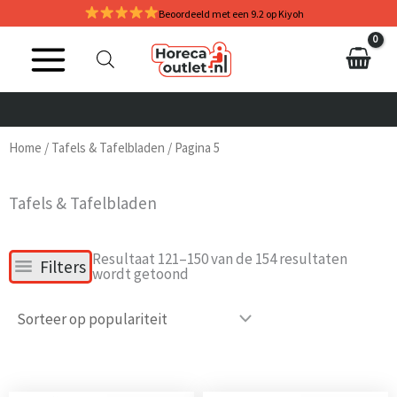
Ga
Beoordeeld met een 9.2 op Kiyoh
naar
de
inhoud
Home
/
Tafels & Tafelbladen
/ Pagina 5
Tafels & Tafelbladen
Gesorteerd
Resultaat 121–150 van de 154 resultaten
Filters
op
wordt getoond
populariteit