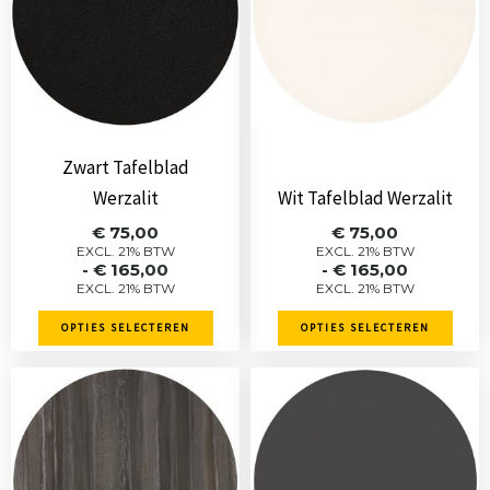
meerdere
meerdere
variaties.
variaties.
Deze
Deze
optie
optie
kan
kan
gekozen
gekozen
Zwart Tafelblad
worden
worden
Werzalit
Wit Tafelblad Werzalit
op
op
Prijsklasse:
Prijsklasse:
€
75,00
€
75,00
de
de
€ 75,00
€ 75,00
EXCL. 21% BTW
EXCL. 21% BTW
-
€
165,00
-
€
165,00
tot
tot
productpagina
productpagina
EXCL. 21% BTW
EXCL. 21% BTW
€ 165,00
€ 165,00
OPTIES SELECTEREN
OPTIES SELECTEREN
Dit
Dit
product
product
heeft
heeft
meerdere
meerdere