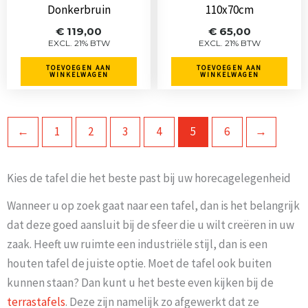
Donkerbruin
110x70cm
€
119,00
€
65,00
EXCL. 21% BTW
EXCL. 21% BTW
TOEVOEGEN AAN
TOEVOEGEN AAN
WINKELWAGEN
WINKELWAGEN
←
1
2
3
4
5
6
→
Kies de tafel die het beste past bij uw horecagelegenheid
Wanneer u op zoek gaat naar een tafel, dan is het belangrijk
dat deze goed aansluit bij de sfeer die u wilt creëren in uw
zaak. Heeft uw ruimte een industriële stijl, dan is een
houten tafel de juiste optie. Moet de tafel ook buiten
kunnen staan? Dan kunt u het beste even kijken bij de
terrastafels
. Deze zijn namelijk zo afgewerkt dat ze